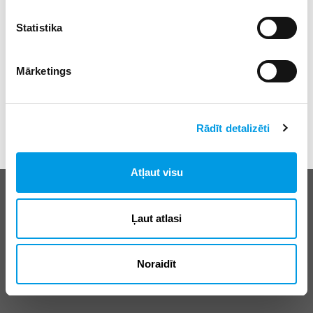
Statistika
Mārketings
Rādīt detalizēti
Atļaut visu
Biežāk uzdotie jautājumi
E-klases lietošanas noteikumi
Ļaut atlasi
Reklāma
Noraidīt
© SIA “Izglītības sistēmas”