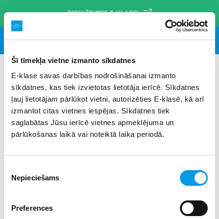
PIESLĒDZIES E-KLASEI
Šī tīmekļa vietne izmanto sīkdatnes
NODERĪGI IZGLĪTĪBAI
E-klase savas darbības nodrošināšanai izmanto
sīkdatnes, kas tiek izvietotas lietotāja ierīcē. Sīkdatnes
SVARĪGI DATUMI
NORMATĪVIE AKTI
PALĪDZĪBAS DIENESTU
ļauj lietotājam pārlūkot vietni, autorizēties E-klasē, kā arī
izmantot citas vietnes iespējas. Sīkdatnes tiek
saglabātas Jūsu ierīcē vietnes apmeklējuma un
pārlūkošanas laikā vai noteiktā laika periodā.
Piekrišanas
Nepieciešams
izvēle
Preferences