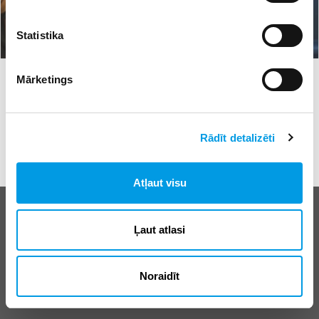
Statistika
#digitālās prasmes
#varam
27.06.2022 12:13
3
Mārketings
Izveidota bezmaksas tālmācības programma
sabiedrības digitālo prasmju pilnveidei
Rādīt detalizēti
Atļaut visu
Biežāk uzdotie jautājumi
Ļaut atlasi
E-klases lietošanas noteikumi
Reklāma
Noraidīt
© SIA “Izglītības sistēmas”