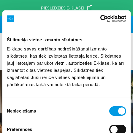
PIESLĒDZIES E-KLASEI
Šī tīmekļa vietne izmanto sīkdatnes
E-klase savas darbības nodrošināšanai izmanto
sīkdatnes, kas tiek izvietotas lietotāja ierīcē. Sīkdatnes
#digitālās prasmes
×
ļauj lietotājam pārlūkot vietni, autorizēties E-klasē, kā arī
izmantot citas vietnes iespējas. Sīkdatnes tiek
saglabātas Jūsu ierīcē vietnes apmeklējuma un
pārlūkošanas laikā vai noteiktā laika periodā.
Piekrišanas
Nepieciešams
izvēle
Preferences