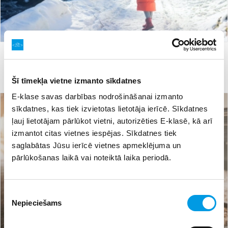
#jaunieši
#konkurss
11.01.2023 14:19
195
Gudrā duša un stirlinga dzinējs datu centros:
jaunieši radījuši idejas videi draudzīgākai nākotnei
Šī tīmekļa vietne izmanto sīkdatnes
E-klase savas darbības nodrošināšanai izmanto
sīkdatnes, kas tiek izvietotas lietotāja ierīcē. Sīkdatnes
ļauj lietotājam pārlūkot vietni, autorizēties E-klasē, kā arī
izmantot citas vietnes iespējas. Sīkdatnes tiek
saglabātas Jūsu ierīcē vietnes apmeklējuma un
pārlūkošanas laikā vai noteiktā laika periodā.
Piekrišanas
Nepieciešams
izvēle