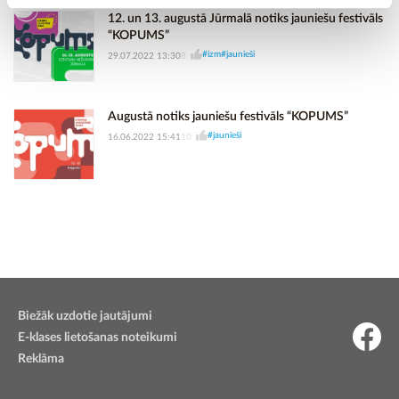
12. un 13. augustā Jūrmalā notiks jauniešu festivāls
“KOPUMS”
#izm
#jaunieši
29.07.2022 13:30
8
Augustā notiks jauniešu festivāls “KOPUMS”
#jaunieši
16.06.2022 15:41
10
Biežāk uzdotie jautājumi
E-klases lietošanas noteikumi
Reklāma