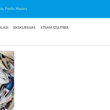
ēds, Fredis, Madars
KLASI
EKSKURSIJAS
STEAM IZGLĪTĪBA