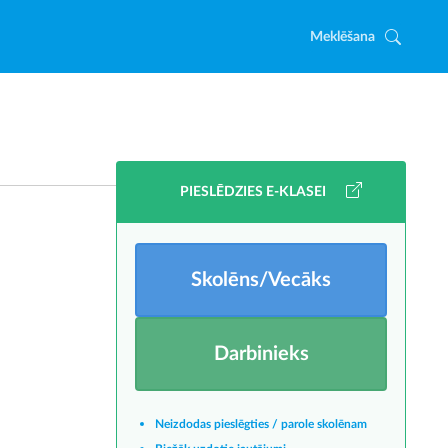
Meklēšana
PIESLĒDZIES E-KLASEI
Skolēns/Vecāks
Darbinieks
Neizdodas pieslēgties / parole skolēnam