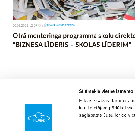
#kvalifikācijas celšana
20.09.2022 12:07
95
Otrā mentoringa programma skolu direkt
“BIZNESA LĪDERIS – SKOLAS LĪDERIM”
Šī tīmekļa vietne izmanto
E-klase savas darbības nod
ļauj lietotājam pārlūkot vie
saglabātas Jūsu ierīcē vie