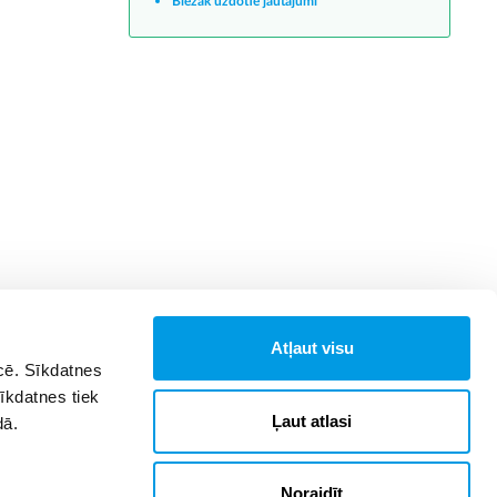
Biežāk uzdotie jautājumi
Atļaut visu
īcē. Sīkdatnes
Sīkdatnes tiek
Ļaut atlasi
dā.
Noraidīt