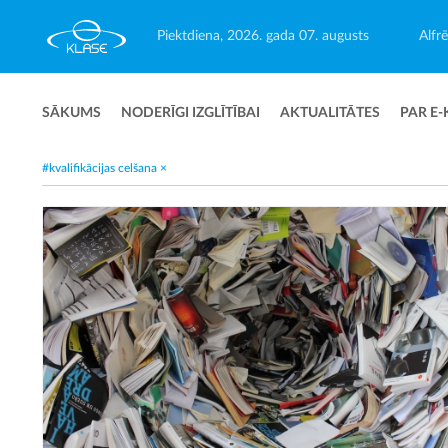
Piektdiena, 2026. gada 07. augusts
Alfr
SĀKUMS
NODERĪGI IZGLĪTĪBAI
AKTUALITĀTES
PAR E-
#kvalifikācijas celšana
×