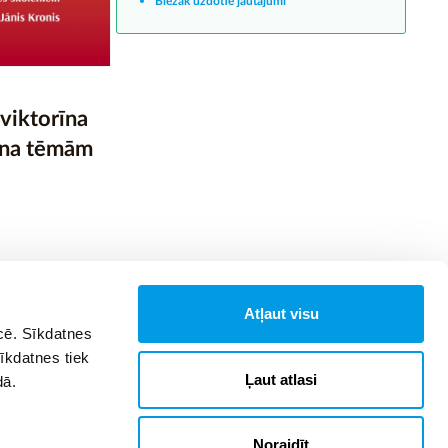
Biežāk uzdotie jautājumi
viktorīna
nona tēmām
Atļaut visu
īcē. Sīkdatnes
Sīkdatnes tiek
Ļaut atlasi
dā.
Noraidīt