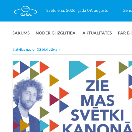
Svētdiena, 2026. gada 09. augusts
Geno
SĀKUMS
NODERĪGI IZGLĪTĪBAI
AKTUALITĀTES
PAR E-
#latvijas nacionālā bibliotēka
×