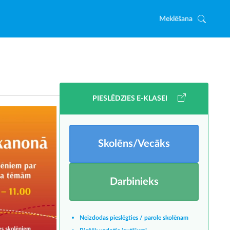
Meklēšana
PIESLĒDZIES E-KLASEI
Skolēns/Vecāks
Darbinieks
Neizdodas pieslēgties / parole skolēnam