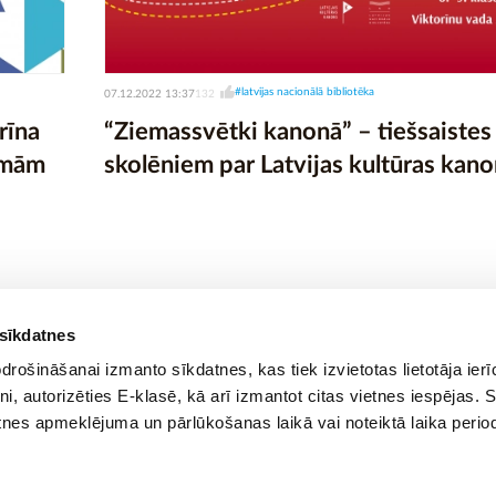
#latvijas nacionālā bibliotēka
07.12.2022 13:37
132
rīna
“Ziemassvētki kanonā” – tiešsaistes 
tēmām
skolēniem par Latvijas kultūras ka
 sīkdatnes
rošināšanai izmanto sīkdatnes, kas tiek izvietotas lietotāja ier
tni, autorizēties E-klasē, kā arī izmantot citas vietnes iespējas. 
tnes apmeklējuma un pārlūkošanas laikā vai noteiktā laika perio