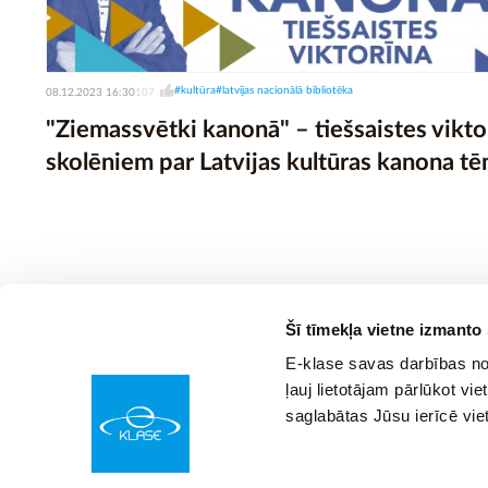
#kultūra
#latvijas nacionālā bibliotēka
08.12.2023 16:30
107
"Ziemassvētki kanonā" – tiešsaistes vikto
skolēniem par Latvijas kultūras kanona 
Šī tīmekļa vietne izmanto
E-klase savas darbības nod
ļauj lietotājam pārlūkot vie
saglabātas Jūsu ierīcē vie