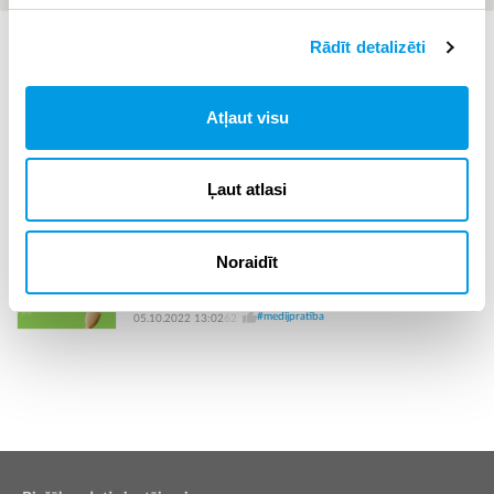
#medijpratība
#rsu
31.10.2022 08:02
65
Rādīt detalizēti
Studenti prezentēs RSU hakatonā rasto ideju par
lietotni medijpratības noteikšanai un apgūšanai
Atļaut visu
Latvijas Nacionālā bibliotēka aicina uz medijpratības
aktivitātēm
#medijpratība
21.10.2022 00:51
78
Ļaut atlasi
Latvijas Kultūras akadēmija un Kultūras ministrija
Noraidīt
aicina pedagogus pieteikties bezmaksas
medijpratības semināriem
#medijpratība
05.10.2022 13:02
62