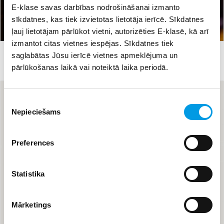
E-klase savas darbības nodrošināšanai izmanto
sīkdatnes, kas tiek izvietotas lietotāja ierīcē. Sīkdatnes
ļauj lietotājam pārlūkot vietni, autorizēties E-klasē, kā arī
izmantot citas vietnes iespējas. Sīkdatnes tiek
#medijpratība
03.11.2023 10:07
199
saglabātas Jūsu ierīcē vietnes apmeklējuma un
Palīdzi vecvecākiem neiekļūt digitālajās lamatās!
pārlūkošanas laikā vai noteiktā laika periodā.
Piekrišanas
Nepieciešams
izvēle
Preferences
Statistika
Mārketings