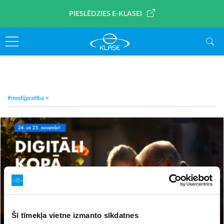
PIESLĒDZIES E-KLASEI
#medijpratība
×
Šī tīmekļa vietne izmanto sīkdatnes