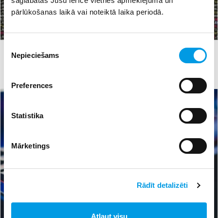
saglabātas Jūsu ierīcē vietnes apmeklējuma un
pārlūkošanas laikā vai noteiktā laika periodā.
Piekrišanas
#olimpiāde
#programmēšana
#visc
06.03.2023 15:45
67
Nepieciešams
izvēle
Latvijas informātikas (programmēšanas) valsts 36.
olimpiādē skolēni uzrādījuši augstus rezultātus
Preferences
Statistika
Mārketings
Rādīt detalizēti
Atļaut visu