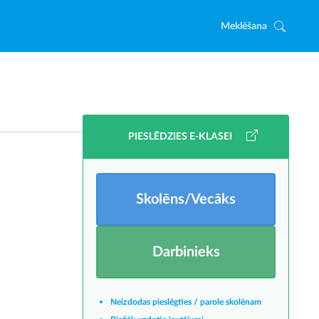
Meklēšana
PIESLĒDZIES E-KLASEI
Skolēns/Vecāks
Darbinieks
Neizdodas pieslēgties / parole skolēnam