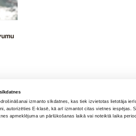
evumu
 sīkdatnes
rošināšanai izmanto sīkdatnes, kas tiek izvietotas lietotāja ier
tni, autorizēties E-klasē, kā arī izmantot citas vietnes iespējas. 
tnes apmeklējuma un pārlūkošanas laikā vai noteiktā laika perio