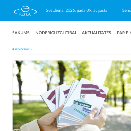
Svētdiena, 2026. gada 09. augusts
Geno
SĀKUMS
NODERĪGI IZGLĪTĪBAI
AKTUALITĀTES
PAR E-
#satversme
×