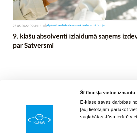
#pamatskola
#satversme
#tieslietu ministrija
25.05.2022 09:34
15
9. klašu absolventi izlaidumā saņems izd
par Satversmi
Šī tīmekļa vietne izmanto
E-klase savas darbības nod
ļauj lietotājam pārlūkot vie
saglabātas Jūsu ierīcē vie