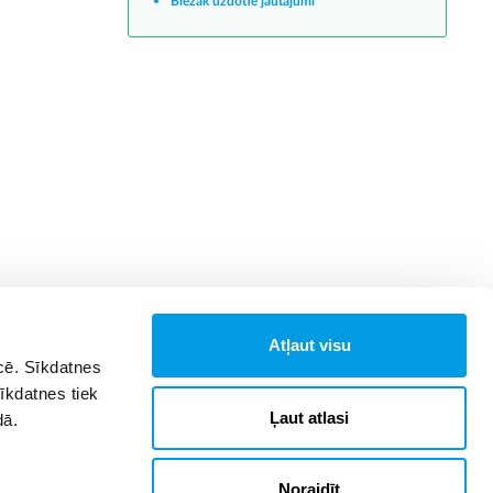
Biežāk uzdotie jautājumi
Atļaut visu
īcē. Sīkdatnes
Sīkdatnes tiek
Ļaut atlasi
dā.
Noraidīt