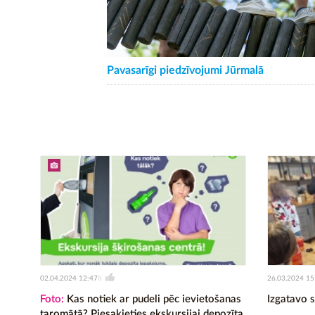
Pavasarīgi piedzīvojumi Jūrmalā
02.04.2024 12:47
26.03.2024 15
8
Foto:
Kas notiek ar pudeli pēc ievietošanas
Izgatavo s
taromātā? Piesakieties ekskursijai depozīta