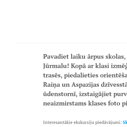
Pavadiet laiku ārpus skolas,
Jūrmalu! Kopā ar klasi izmē
trasēs, piedalieties orientēš
Raiņa un Aspazijas dzīvesst
ūdenstornī, izstaigājiet pu
neaizmirstams klases foto p
Interesantākie ekskursiju piedāvājumi:
S