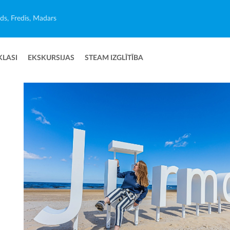
ēds, Fredis, Madars
KLASI
EKSKURSIJAS
STEAM IZGLĪTĪBA