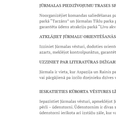
JŪRMALAS PIEDZĪVOJUMU TRASES SP
Noorganizējiet komandas saliedēšanas p
parkā “Tarzāns” un Jūrmalas Tīklu parka g
garantēta ūdens atrakciju parkā “Līvu akv
ATKLĀJIET JŪRMALU ORIENTĒŠANĀS
Izziniet Jūrmalas vēsturi, dodoties orient
azarts, meklējot kontrolpunktus, garantēt
UZZINIET PAR LITERATŪRAS DIŽGAR
Jūrmala ir vieta, kur Aspazija un Rainis p
vai pārgājienā pa izcilo dzejnieku dzīves 
IESKATIETIES KŪRORTA VĒSTURES L
Iepazīstiet Jūrmalas vēsturi, apmeklējot 
pērli – ūdenstorni. Ūdenstornim ir divas 
ūdenstornī ierīkota arī izstāžu zāle, kur