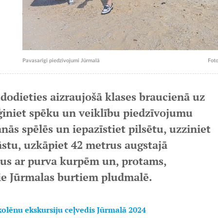
Pavasarīgi piedzīvojumi Jūrmalā
Foto
 dodieties aizraujošā klases braucienā uz
ģiniet spēku un veiklību piedzīvojumu
anās spēlēs un iepazīstiet pilsētu, uzziniet
āstu, uzkāpiet 42 metrus augstajā
rvus ar purva kurpēm un, protams,
ie Jūrmalas burtiem pludmalē.
kolēnu ekskursiju ceļvedis Jūrmalā 2024