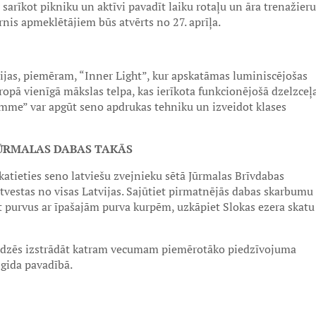
sarīkot pikniku un aktīvi pavadīt laiku rotaļu un āra trenažieru
nis apmeklētājiem būs atvērts no 27. aprīļa.
rijas, piemēram, “Inner Light”, kur apskatāmas luminiscējošas
ropā vienīgā mākslas telpa, kas ierīkota funkcionējošā dzelzceļ
Cemme” var apgūt seno apdrukas tehniku un izveidot klases
JŪRMALAS DABAS TAKĀS
katieties seno latviešu zvejnieku sētā Jūrmalas Brīvdabas
atvestas no visas Latvijas. Sajūtiet pirmatnējās dabas skarbumu
t purvus ar īpašajām purva kurpēm, uzkāpiet Slokas ezera skatu
līdzēs izstrādāt katram vecumam piemērotāko piedzīvojuma
 gida pavadībā.