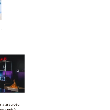
r aizraujošu
nes centrā