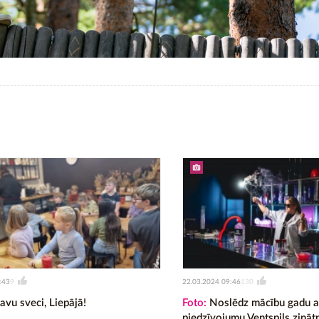
:43
22.03.2024 09:46
9
130
avu sveci, Liepājā!
Foto:
Noslēdz mācību gadu a
piedzīvojumu Ventspils zināt