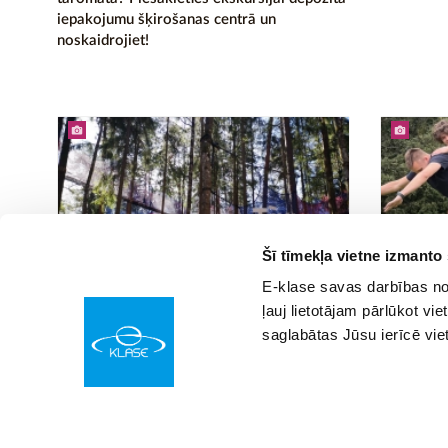
iepakojumu šķirošanas centrā un
noskaidrojiet!
Šī tīmekļa vietne izmanto
E-klase savas darbības nod
15.03.2024 08:55
14.03.2024 10
13
ļauj lietotājam pārlūkot vie
Foto:
Jo augstāk, jo jautrāk!
Foto:
Klas
saglabātas Jūsu ierīcē vie