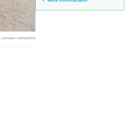
Biežāk uzdotie jautājumi
: Jūrmalas valstspilsēta