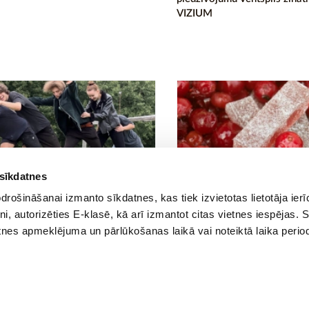
VIZIUM
 sīkdatnes
rošināšanai izmanto sīkdatnes, kas tiek izvietotas lietotāja ier
:26
14.03.2024 09:09
10
10
tni, autorizēties E-klasē, kā arī izmantot citas vietnes iespējas. 
es Aktivitāšu piedzīvojums
Aicinām skolēnu grupas uz r
tnes apmeklējuma un pārlūkošanas laikā vai noteiktā laika perio
ekskursiju Konfelādes ražot