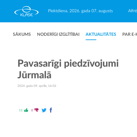
Piektdiena, 2026. gada 07. augusts
Alfr
SĀKUMS
NODERĪGI IZGLĪTĪBAI
AKTUALITĀTES
PAR E-
Pavasarīgi piedzīvojumi
Jūrmalā
2024. gada 09. aprīlis, 16:02
11
0