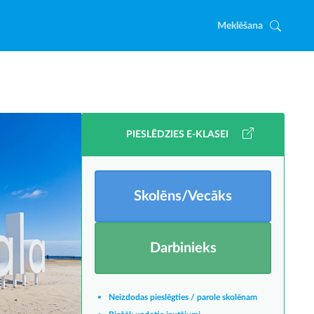
Meklēšana
PIESLĒDZIES E-KLASEI
Skolēns/Vecāks
Darbinieks
Neizdodas pieslēgties / parole skolēnam