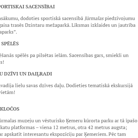
ORTISKAI SACENSĪBAI
asākumu, dodoties sportiskā sacensībā
Jūrmalas
piedzīvojumu
aisa trasēs Dzintaru mežaparkā. Līksmas izklaides un jautrība
aparks”.
 SPĒLĒS
ēšanās spēlēs pa pilsētas ielām. Sacensības gars, smiekli un
s!
U DZĪVI UN DAIĻRADI
avadīja lielu savas dzīves daļu. Dodieties tematiskā ekskursijā
vietām!
ĪKLOČOS
Jūrmalas muzeju un vēsturisko Ķemeru kūrorta parku ar tā īpašo
skatu platformas – viena 12 metrus, otra 42 metrus augsta;
 var apskatīt interesantu ekspozīciju par Ķemeriem. Pēc tam