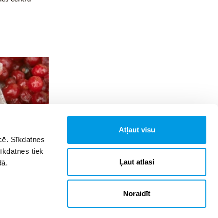
Atļaut visu
īcē. Sīkdatnes
Sīkdatnes tiek
adošo
Ļaut atlasi
dā.
nē
Noraidīt