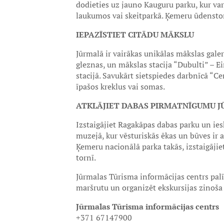
dodieties uz jauno Kauguru parku, kur var 
laukumos vai skeitparkā. Ķemeru ūdenstor
IEPAZĪSTIET CITĀDU MĀKSLU
Jūrmalā ir vairākas unikālas mākslas gale
gleznas, un mākslas stacija “Dubulti” – Ei
stacijā. Savukārt sietspiedes darbnīcā “
īpašos kreklus vai somas.
ATKLĀJIET DABAS PIRMATNĪGUMU 
Izstaigājiet Ragakāpas dabas parku un ies
muzejā, kur vēsturiskās ēkas un būves ir 
Ķemeru nacionālā parka takās, izstaigājie
tornī.
Jūrmalas Tūrisma informācijas centrs pa
maršrutu un organizēt ekskursijas zinoša
Jūrmalas Tūrisma informācijas centrs
+371 67147900