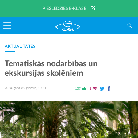
PIESLĒDZIES E-KLASEI
AKTUALITĀTES
Tematiskās nodarbības un
ekskursijas skolēniem
2020. gada 08. janvāris, 10:21
137
1