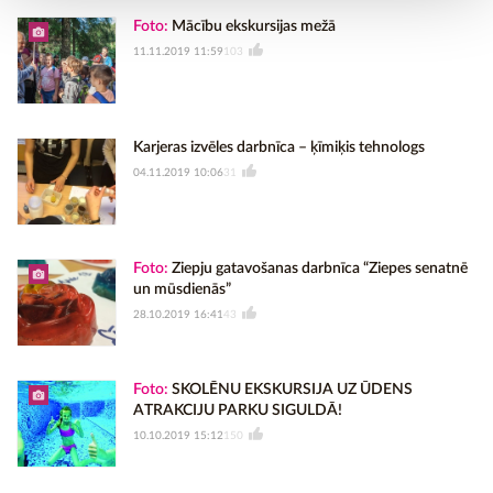
Foto:
Mācību ekskursijas mežā
11.11.2019 11:59
103
Karjeras izvēles darbnīca – ķīmiķis tehnologs
04.11.2019 10:06
31
Foto:
Ziepju gatavošanas darbnīca “Ziepes senatnē
un mūsdienās”
28.10.2019 16:41
43
Foto:
SKOLĒNU EKSKURSIJA UZ ŪDENS
ATRAKCIJU PARKU SIGULDĀ!
10.10.2019 15:12
150