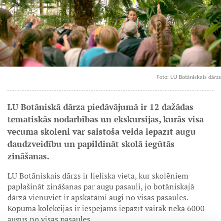
Foto: LU Botāniskais dārzs
LU Botāniskā dārza piedāvājumā ir 12 dažādas
tematiskās nodarbības un ekskursijas, kurās visa
vecuma skolēni var saistošā veidā iepazīt augu
daudzveidību un papildināt skolā iegūtās
zināšanas.
LU Botāniskais dārzs ir lieliska vieta, kur skolēniem
paplašināt zināšanas par augu pasauli, jo botāniskajā
dārzā vienuviet ir apskatāmi augi no visas pasaules.
Kopumā kolekcijās ir iespējams iepazīt vairāk nekā 6000
augus no visas pasaules.