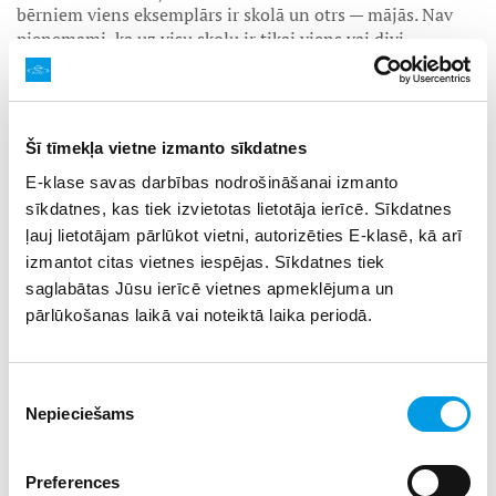
bērniem viens eksemplārs ir skolā un otrs — mājās. Nav
pieņemami, ka uz visu skolu ir tikai viens vai divi
grāmatas eksemplāri.
Ministrija plāno tērēt 21 miljonu eiro izglītības kvalitātes
monitoringa sistēmai, lai gan par šiem līdzekļiem varētu
Šī tīmekļa vietne izmanto sīkdatnes
un vajadzētu iegādāties grāmatas, konstruktorus, uzskates
līdzekļus. Realitātē viss slogs paliek uz pedagogu pleciem,
E-klase savas darbības nodrošināšanai izmanto
kuriem jāizstrādā savi materiāli, jāpielāgo uzdevumi un
sīkdatnes, kas tiek izvietotas lietotāja ierīcē. Sīkdatnes
10 minūšu starpbrīdī vai pēc stundām jācenšas sakopēt
ļauj lietotājam pārlūkot vietni, autorizēties E-klasē, kā arī
nepieciešamos materiālus, lai pietiktu visiem. Un tam
izmantot citas vietnes iespējas. Sīkdatnes tiek
papildus vēl, protams, — ilgais darbs pēc stundām, lai
saglabātas Jūsu ierīcē vietnes apmeklējuma un
sagatavotos nākamajām nodarbībām.
pārlūkošanas laikā vai noteiktā laika periodā.
Iespēja attīstīt prasmi rakstīt ar roku
Piekrišanas
Tagadējā situācijā, kad bērni jau tā pārlieku daudz lieto
Nepieciešams
izvēle
dažādas viedierīces — bieži vien nekontrolētā apjomā, kā
rezultātā cieš miega kvalitāte, stundās ir grūti
koncentrēties u. tml. —, pēc vairākām stundām, kas
Preferences