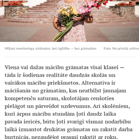
Miljoni monitoringa sistēmām, bet izglītība — bez grāmatām
Foto: No privātā arhīva
Viena vai dažas mācību grāmatas visai klasei —
tāda ir šodienas realitāte daudzās skolās un
vairākos mācību priekšmetos. Alternatīva ir
mācīšanās no grāmatām, kas neatbilst jaunajam
kompetenču saturam, skolotājam cenšoties
pielāgot un pārveidot uzdevumus. Arī skolēniem,
kuri ārpus mācību stundām ļoti daudz laika
pavada ierīcēs, būtu ļoti svarīgi vismaz nodarbību
laikā izmantot drukātas grāmatas un rakstīt darba
burtnīcās, nezaudējot prasmi rakstīt ar roku.