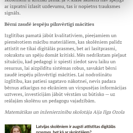
ar izpratni izlasīt uzdevumu, tas ir nopietns trauksmes
signāls.
Bērni zaudē iespēju pilnvērtīgi mācīties
Izglītības pamatā jābūt kvalitatīviem, pieejamiem un
piemērotiem mācību materiāliem, kas skolēniem palīdz
attīstīt ne tikai digitālās prasmes, bet arī lasītprasmi,
rokrakstu un spēju domāt kritiski. Mēs nedrīkstam pieļaut
situāciju, kad pedagogi ir spiesti ziedot savu laiku un
resursus, lai aizpildītu sistēmas robus, savukārt bērni
zaudē iespēju pilnvērtīgi mācīties. Lai nodrošinātu
izglītību, kas patiesi sagatavo nākotnei, nevis padara
bērnus atkarīgus no ekrāniem un virspusējas informācijas
uztveres, investīcijām jābūt vērstām uz būtisko — uz
reālajām skolēnu un pedagogu vajadzībām.
Matemātikas un inženierzinību skolotāja Aija Ilga Ozola
Latvijas skolēniem ir augsti attīstītas digitālās
prasmes, bet kā ar skolotājiem?