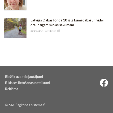
Latvijas Dabas fonda 10 ieteikumi dabai un videi
draudzīgam skolas sākumam
30.08.2024 10:41
252
Biežāk uzdotie jautājumi
E-klases lietošanas noteikumi
Reklāma
© SIA “Izglītības sistēmas”