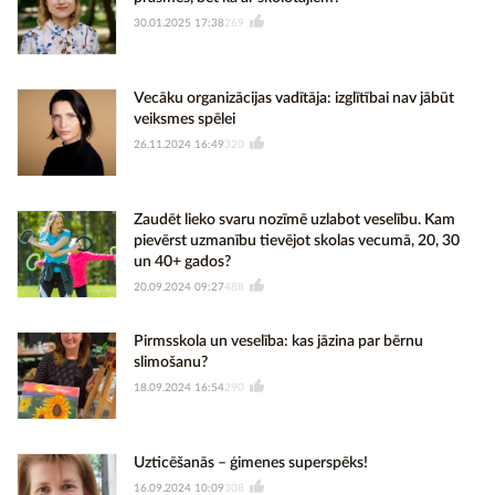
30.01.2025 17:38
269
Vecāku organizācijas vadītāja: izglītībai nav jābūt
veiksmes spēlei
26.11.2024 16:49
320
Zaudēt lieko svaru nozīmē uzlabot veselību. Kam
pievērst uzmanību tievējot skolas vecumā, 20, 30
un 40+ gados?
20.09.2024 09:27
488
Pirmsskola un veselība: kas jāzina par bērnu
slimošanu?
18.09.2024 16:54
290
Uzticēšanās – ģimenes superspēks!
16.09.2024 10:09
308