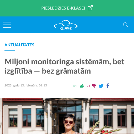
PIESLĒDZIES E-KLASEI
AKTUALITĀTES
Miljoni monitoringa sistēmām, bet
izglītība — bez grāmatām
2025. gada 13. februāris, 09:13
453
21