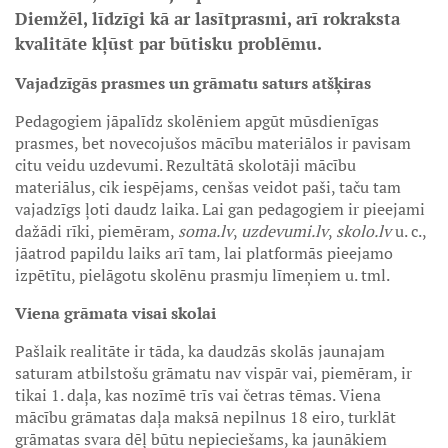
Diemžēl, līdzīgi kā ar lasītprasmi, arī rokraksta
kvalitāte kļūst par būtisku problēmu.
Vajadzīgās prasmes un grāmatu saturs atšķiras
Pedagogiem jāpalīdz skolēniem apgūt mūsdienīgas
prasmes, bet novecojušos mācību materiālos ir pavisam
citu veidu uzdevumi. Rezultātā skolotāji mācību
materiālus, cik iespējams, cenšas veidot paši, taču tam
vajadzīgs ļoti daudz laika. Lai gan pedagogiem ir pieejami
dažādi rīki, piemēram,
soma.lv
,
uzdevumi.lv
,
skolo.lv
u. c.,
jāatrod papildu laiks arī tam, lai platformās pieejamo
izpētītu, pielāgotu skolēnu prasmju līmeņiem u. tml.
Viena grāmata visai skolai
Pašlaik realitāte ir tāda, ka daudzās skolās jaunajam
saturam atbilstošu grāmatu nav vispār vai, piemēram, ir
tikai 1. daļa, kas nozīmē trīs vai četras tēmas. Viena
mācību grāmatas daļa maksā nepilnus 18 eiro, turklāt
grāmatas svara dēļ būtu nepieciešams, ka jaunākiem