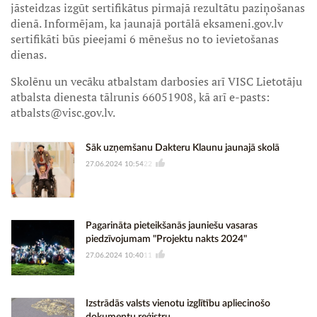
jāsteidzas izgūt sertifikātus pirmajā rezultātu paziņošanas
dienā. Informējam, ka jaunajā portālā eksameni.gov.lv
sertifikāti būs pieejami 6 mēnešus no to ievietošanas
dienas.
Skolēnu un vecāku atbalstam darbosies arī VISC Lietotāju
atbalsta dienesta tālrunis 66051908, kā arī e-pasts:
atbalsts@visc.gov.lv.
Sāk uzņemšanu Dakteru Klaunu jaunajā skolā
27.06.2024 10:54
22
Pagarināta pieteikšanās jauniešu vasaras
piedzīvojumam "Projektu nakts 2024"
27.06.2024 10:40
11
Izstrādās valsts vienotu izglītību apliecinošo