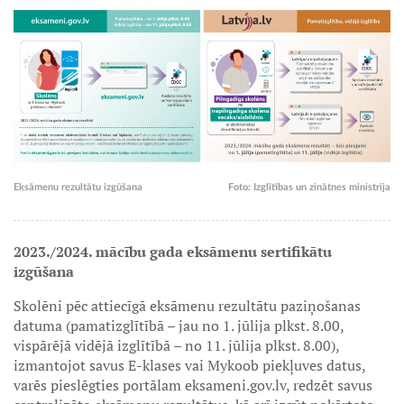
Eksāmenu rezultātu izgūšana
Foto:
Izglītības un zinātnes ministrija
2023./2024. mācību gada eksāmenu sertifikātu
izgūšana
Skolēni pēc attiecīgā eksāmenu rezultātu paziņošanas
datuma (pamatizglītībā – jau no 1. jūlija plkst. 8.00,
vispārējā vidējā izglītībā – no 11. jūlija plkst. 8.00),
izmantojot savus E-klases vai Mykoob piekļuves datus,
varēs pieslēgties portālam eksameni.gov.lv, redzēt savus