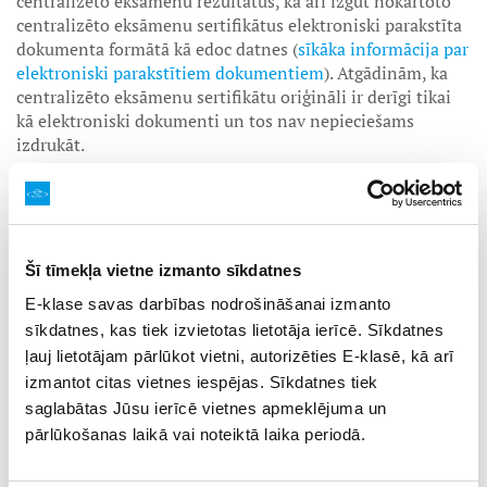
centralizēto eksāmenu rezultātus, kā arī izgūt nokārtoto
centralizēto eksāmenu sertifikātus elektroniski parakstīta
dokumenta formātā kā edoc datnes (
sīkāka informācija par
elektroniski parakstītiem dokumentiem
). Atgādinām, ka
centralizēto eksāmenu sertifikātu oriģināli ir derīgi tikai
kā elektroniski dokumenti un tos nav nepieciešams
izdrukāt.
Vienlaikus tiek paredzēti arī citi varianti, kā izgūt skolēnu
centralizēto eksāmenu sertifikātus. Tie palīdzēs arī
gadījumā, ja jaunā portāla darbība neplānotu apstākļu dēļ
būs apgrūtināta. Nepilngadīgu skolēnu vecāki un
Šī tīmekļa vietne izmanto sīkdatnes
pilngadīgi skolēni gan šī, gan iepriekšējā mācību gada
centralizēto eksāmenu sertifikātus varēs izgūt
E-klase savas darbības nodrošināšanai izmanto
Latvija.gov.lv e-pakalpojumā Nr.EP226 “
Centralizēto
sīkdatnes, kas tiek izvietotas lietotāja ierīcē. Sīkdatnes
eksāmenu sertifikātu, lēmumu un izziņu par valsts valodas
ļauj lietotājam pārlūkot vietni, autorizēties E-klasē, kā arī
prasmes pārbaudes rezultātiem saņemšana
”, kā arī
izmantot citas vietnes iespējas. Sīkdatnes tiek
apskatīt nokārtoto eksāmenu rezultātus Latvija.lv e-
saglabātas Jūsu ierīcē vietnes apmeklējuma un
pakalpojumā Nr.EP181 “
Mani dati izglītības reģistros
”.
pārlūkošanas laikā vai noteiktā laika periodā.
Šajos e-pakalpojumos eksāmenu rezultātus varēs uzzināt