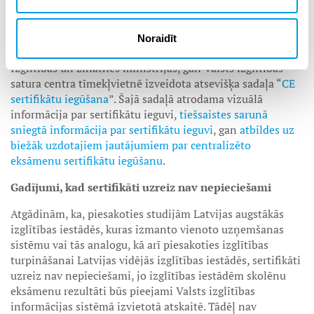
atbalsts
Lai skolēniem, viņu vecākiem un skolu darbiniekiem būtu
Noraidīt
ērti orientēties portālu pakalpojumos un lietojumā, gan
Izglītības un zinātnes ministrijas, gan Valsts izglītības
satura centra tīmekļvietnē izveidota atsevišķa sadaļa “
CE
sertifikātu iegūšana
”. Šajā sadaļā atrodama vizuālā
informācija par sertifikātu ieguvi,
tiešsaistes sarunā
sniegtā informācija par sertifikātu ieguvi
, gan
atbildes uz
biežāk uzdotajiem jautājumiem par centralizēto
eksāmenu sertifikātu iegūšanu
.
Gadījumi, kad sertifikāti uzreiz nav nepieciešami
Atgādinām, ka, piesakoties studijām Latvijas augstākās
izglītības iestādēs, kuras izmanto vienoto uzņemšanas
sistēmu vai tās analogu, kā arī piesakoties izglītības
turpināšanai Latvijas vidējās izglītības iestādēs, sertifikāti
uzreiz nav nepieciešami, jo izglītības iestādēm skolēnu
eksāmenu rezultāti būs pieejami Valsts izglītības
informācijas sistēmā izvietotā atskaitē. Tādēļ nav