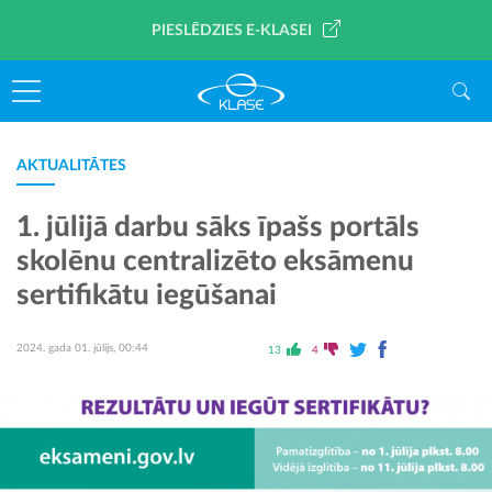
PIESLĒDZIES E-KLASEI
AKTUALITĀTES
1. jūlijā darbu sāks īpašs portāls
skolēnu centralizēto eksāmenu
sertifikātu iegūšanai
2024. gada 01. jūlijs, 00:44
13
4