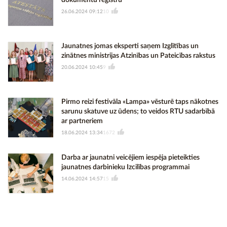
dokumentu reģistru
26.06.2024 09:12
10
Jaunatnes jomas eksperti saņem Izglītības un
zinātnes ministrijas Atzinības un Pateicības rakstus
20.06.2024 10:45
9
Pirmo reizi festivāla «Lampa» vēsturē taps nākotnes
sarunu skatuve uz ūdens; to veidos RTU sadarbībā
ar partneriem
18.06.2024 13:34
1672
Darba ar jaunatni veicējiem iespēja pieteikties
jaunatnes darbinieku Izcilības programmai
14.06.2024 14:57
15