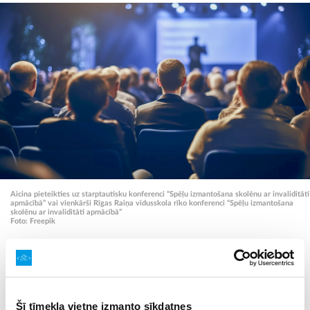
Aicina pieteikties uz starptautisku konferenci “Spēļu izmantošana skolēnu ar invaliditāti
apmācībā” vai vienkārši Rīgas Raiņa vidusskola rīko konferenci “Spēļu izmantošana
skolēnu ar invaliditāti apmācībā”
Foto: Freepik
Rīgas Raiņa vidusskola Erasmus+ projekta “Spēļu
izmantošana skolēnu ar invaliditāti apmācībā”
(projekta Nr. 2022-1-LV01-KA220-SCH-000087585)
Šī tīmekļa vietne izmanto sīkdatnes