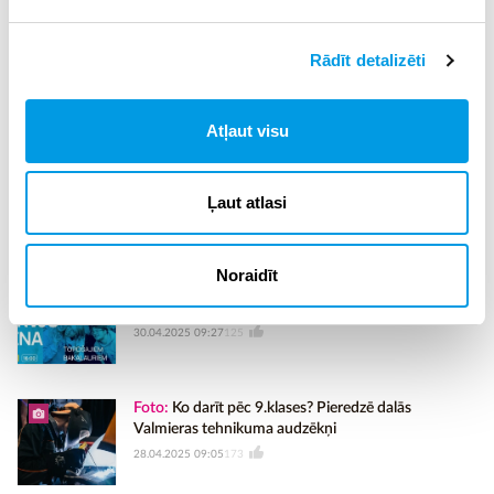
Pieteikšanās līdz 10.05.2025.:
aizpildot anketu
vai rakstot
uz e-pastu:
vivita_ponciusa@inbox.lv
(norādot vārdu,
Rādīt detalizēti
uzvārdu, pārstāvēto iestādi un amatu).
Konferences programma pieejama
ŠEIT
.
Atļaut visu
Vecāki, pievērsiet uzmanību sava bērna runas
attīstībai! Audiologopēds bērniem.
Ļaut atlasi
05.05.2025 00:44
53
Noraidīt
Atklāj savas nākotnes iespējas TSI atvērto durvju
dienā - 10. maijā!
30.04.2025 09:27
125
Foto:
Ko darīt pēc 9.klases? Pieredzē dalās
Valmieras tehnikuma audzēkņi
28.04.2025 09:05
173