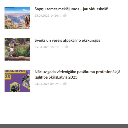
Sapņu zemes meklējumos – jau vidusskolā!
25.04.2025 14:20
60
Sveiks un vesels atpakaļ no ekskursijas
25.04.2025 13:51
152
Nāc uz gada vērienīgāko pasākumu profesionālajā
izglītība SkillsLatvia 2025!
23.04.2025 09:09
49