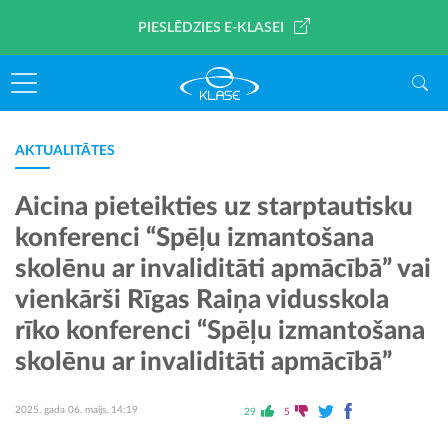
PIESLĒDZIES E-KLASEI
AKTUALITĀTES
Aicina pieteikties uz starptautisku
konferenci “Spēļu izmantošana
skolēnu ar invaliditāti apmācībā” vai
vienkārši Rīgas Raiņa vidusskola
rīko konferenci “Spēļu izmantošana
skolēnu ar invaliditāti apmācībā”
2025. gada 06. maijs, 14:19
29
5