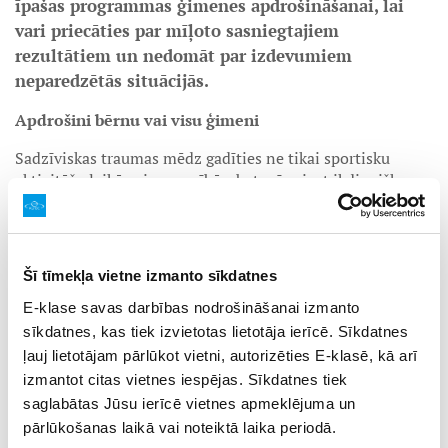
īpašas programmas ģimenes apdrošināšanai, lai
vari priecāties par mīļoto sasniegtajiem
rezultātiem un nedomāt par izdevumiem
neparedzētās situācijās.
Apdrošini bērnu vai visu ģimeni
Sadzīviskas traumas mēdz gadīties ne tikai sportisku
aktivitāšu laikā vai sacensībās, bet arī veicot ikdienišķas
darbības, piemēram, paslīdot uz ielas vai bērniem
rotaļājoties savas mājas pagalmā. Programmās iekļauta
izdevumu kompensācija biežākajiem riskiem, kas var
gadīties ikdienā. Ja esat liela ģimene, ar diviem
Šī tīmekļa vietne izmanto sīkdatnes
pieaugušajiem un līdz pat četriem bērniem, tad jūsu
E-klase savas darbības nodrošināšanai izmanto
labākā izvēle būs “Ģimenes komplekts”. Ja vēlaties
sīkdatnes, kas tiek izvietotas lietotāja ierīcē. Sīkdatnes
apdrošināt tikai savu junioru, tad piemērotāka būs
programma, kas īpaši paredzēta viena bērna
ļauj lietotājam pārlūkot vietni, autorizēties E-klasē, kā arī
apdrošināšanai.
izmantot citas vietnes iespējas. Sīkdatnes tiek
saglabātas Jūsu ierīcē vietnes apmeklējuma un
Atgūsti iemaksāto dalības maksu par atceltu nometni
pārlūkošanas laikā vai noteiktā laika periodā.