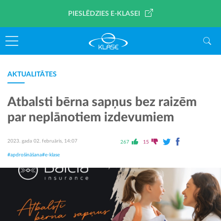
PIESLĒDZIES E-KLASEI
AKTUALITĀTES
Atbalsti bērna sapņus bez raizēm
par neplānotiem izdevumiem
2023. gada 02. februāris, 14:07
267
15
#apdrošināšana
#e-klase