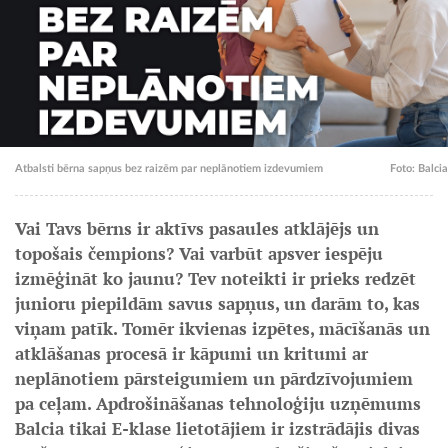
Atbalsti bērna sapņus bez raizēm par neplānotiem izdevumiem
Foto: Balcia
Vai Tavs bērns ir aktīvs pasaules atklājējs un
topošais čempions? Vai varbūt apsver iespēju
izmēģināt ko jaunu? Tev noteikti ir prieks redzēt
junioru piepildām savus sapņus, un darām to, kas
viņam patīk. Tomēr ikvienas izpētes, mācīšanās un
atklāšanas procesā ir kāpumi un kritumi ar
neplānotiem pārsteigumiem un pārdzīvojumiem
pa ceļam. Apdrošināšanas tehnoloģiju uzņēmums
Balcia tikai E-klase lietotājiem ir izstrādājis divas