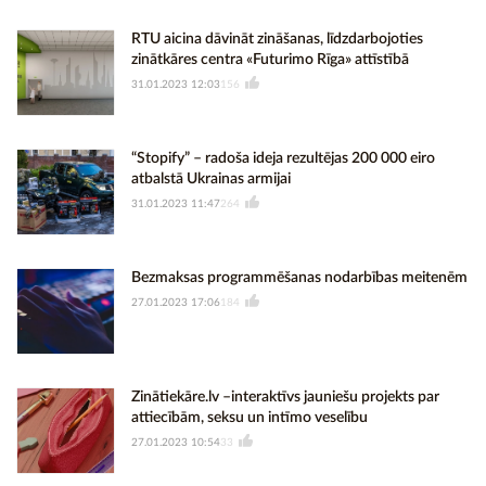
RTU aicina dāvināt zināšanas, līdzdarbojoties
zinātkāres centra «Futurimo Rīga» attīstībā
31.01.2023 12:03
156
“Stopify” – radoša ideja rezultējas 200 000 eiro
atbalstā Ukrainas armijai
31.01.2023 11:47
264
Bezmaksas programmēšanas nodarbības meitenēm
27.01.2023 17:06
184
Zinātiekāre.lv –interaktīvs jauniešu projekts par
attiecībām, seksu un intīmo veselību
27.01.2023 10:54
33