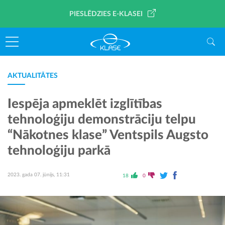
PIESLĒDZIES E-KLASEI
AKTUALITĀTES
Iespēja apmeklēt izglītības
tehnoloģiju demonstrāciju telpu
“Nākotnes klase” Ventspils Augsto
tehnoloģiju parkā
2023. gada 07. jūnijs, 11:31
18
0