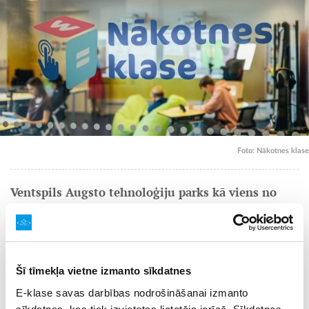
Foto: Nākotnes klase
Ventspils Augsto tehnoloģiju parks kā viens no
projekta “Latvijas Digitālais akselerators” (DAoL)
kontaktpunktiem piedāvā klātienē apmeklēt
izglītības tehnoloģiju (EdTech) demonstrāciju
telpu “Nākotnes klase”, lai atvērto durvju nedēļas
Šī tīmekļa vietne izmanto sīkdatnes
ietvaros uzzinātu par iespējām izmēģināt klases
E-klase savas darbības nodrošināšanai izmanto
konceptu un pieejamās tehnoloģijas.