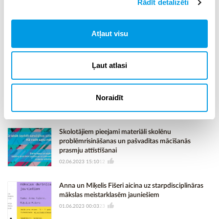
Rādīt detalizēti
IZM izsludina konkursu Latvijas Jauniešu
Atļaut visu
galvaspilsēta 2024
06.06.2023 10:17
6
Ļaut atlasi
LIZDA aicina Latvijas augstskolu un koledžu
studentus piedalīties mācību darbu konkursā un
Noraidīt
laimēt vērtīgas naudas balvas!
05.06.2023 09:35
6
Skolotājiem pieejami materiāli skolēnu
problēmrisināšanas un pašvadītas mācīšanās
prasmju attīstīšanai
02.06.2023 15:10
12
Anna un Miķelis Fišeri aicina uz starpdisciplināras
mākslas meistarklasēm jauniešiem
01.06.2023 00:03
23