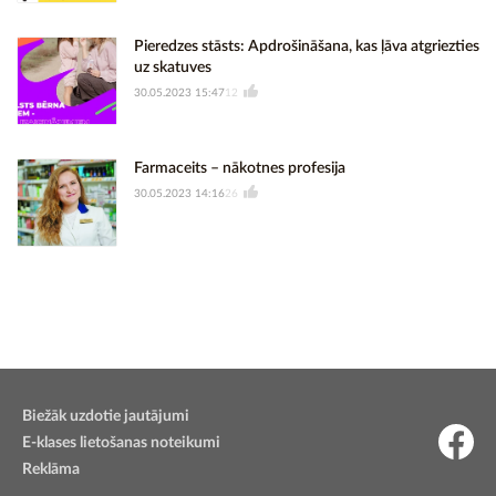
Pieredzes stāsts: Apdrošināšana, kas ļāva atgriezties
uz skatuves
30.05.2023 15:47
12
Farmaceits – nākotnes profesija
30.05.2023 14:16
26
Biežāk uzdotie jautājumi
E-klases lietošanas noteikumi
Reklāma