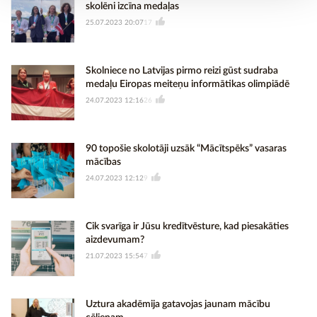
skolēni izcīna medaļas
25.07.2023 20:07
17
Skolniece no Latvijas pirmo reizi gūst sudraba
medaļu Eiropas meiteņu informātikas olimpiādē
24.07.2023 12:16
26
90 topošie skolotāji uzsāk “Mācītspēks” vasaras
mācības
24.07.2023 12:12
9
Cik svarīga ir Jūsu kredītvēsture, kad piesakāties
aizdevumam?
21.07.2023 15:54
7
Uztura akadēmija gatavojas jaunam mācību