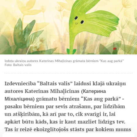
Izdota ukraiņu autores Katerinas Mihaļicinas grāmata bērniem “Kas aug parkā”
Foto: Baltais valis
Izdevniecība “Baltais valis” laidusi klajā ukraiņu
autores Katerinas Mihaļicinas (Катерина
Міхаліцина) grāmatu bērniem “Kas aug parkā” -
pasaku bērniem par sevis atrašanu, par līdzībām
un atšķirībām, kā arī par to, cik svarīgi ir, lai
apkārt būtu kāds, kas ir kaut mazliet līdzīgs tev.
Tas ir reizē ekoizglītojošs stāsts par kokiem mums
apkārt, kuriem ejam garām, bet ne vienmēr zinām,