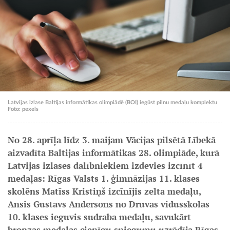
Latvijas izlase Baltijas informātikas olimpiādē (BOI) iegūst pilnu medaļu komplektu
Foto: pexels
No 28. aprīļa līdz 3. maijam Vācijas pilsētā Lībekā
aizvadīta Baltijas informātikas 28. olimpiāde, kurā
Latvijas izlases dalībniekiem izdevies izcīnīt 4
medaļas: Rīgas Valsts 1. ģimnāzijas 11. klases
skolēns Matīss Kristiņš izcīnījis zelta medaļu,
Ansis Gustavs Andersons no Druvas vidusskolas
10. klases ieguvis sudraba medaļu, savukārt
bronzas medaļas cienīgu sniegumu uzrādīja Rīgas