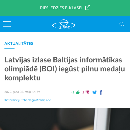
PIESLĒDZIES E-KLASEI
AKTUALITĀTES
Latvijas izlase Baltijas informātikas
olimpiādē (BOI) iegūst pilnu medaļu
komplektu
2022. gada 03. maijs, 14:59
42
2
#informāciju tehnoloģijas
#olimpiāde