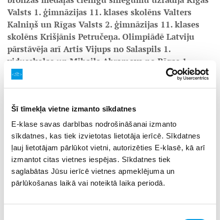
Valsts 1. ģimnāzijas 11. klases skolēns Valters
Kalniņš un Rīgas Valsts 2. ģimnāzijas 11. klases
skolēns Krišjānis Petručeņa. Olimpiādē Latviju
pārstāvēja arī Artis Vijups no Salaspils 1.
vidusskolas un Mihails Abramovs no Rīgas 1.
vidusskolas.
Kopumā savā starpā sacentās 67 dalībnieki, pārstāvot 12
valstis: Latviju, Dāniju, Igauniju, Somiju, Vāciju, Islandi,
Šī tīmekļa vietne izmanto sīkdatnes
Lietuvu, Norvēģiju, Poliju, Zviedriju, Ukrainu un Izraēlu.
Latvijas izlasei uz olimpiādi līdzi devās un sagatavoties
E-klase savas darbības nodrošināšanai izmanto
palīdzēja izlases vadītājs, Latvijas Universitātes
sīkdatnes, kas tiek izvietotas lietotāja ierīcē. Sīkdatnes
Matemātikas un informātikas institūta pētnieks Mārtiņš
ļauj lietotājam pārlūkot vietni, autorizēties E-klasē, kā arī
Opmanis un vadītāja vietnieks Pēteris Pakalns. Šogad
izmantot citas vietnes iespējas. Sīkdatnes tiek
programmēšanas olimpiādē jauniešiem bija kāds īpašs
saglabātas Jūsu ierīcē vietnes apmeklējuma un
izaicinājums:
“Problēma, kas izpaužas arī Skandināvijā, ir
pārlūkošanas laikā vai noteiktā laika periodā.
klaviatūras atšķirīgais taustiņu izvietojums. Tas attiecas
tikai uz pāris simbolu izvietojumu, bet, protams, ka
dalībniekiem, kas ieraduši tekstus rakstīt ļoti ātri, arī šāds
Piekrišanas