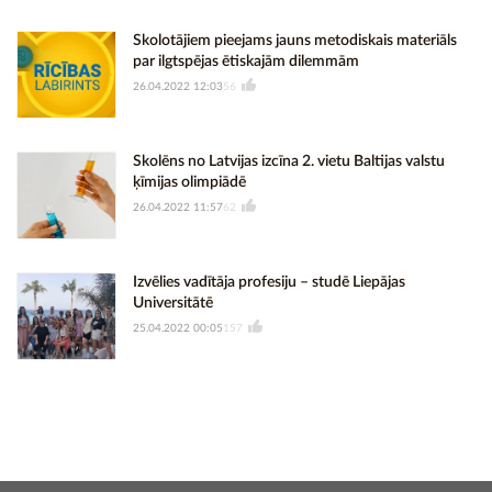
Skolotājiem pieejams jauns metodiskais materiāls
par ilgtspējas ētiskajām dilemmām
26.04.2022 12:03
56
Skolēns no Latvijas izcīna 2. vietu Baltijas valstu
ķīmijas olimpiādē
26.04.2022 11:57
62
Izvēlies vadītāja profesiju – studē Liepājas
Universitātē
25.04.2022 00:05
157