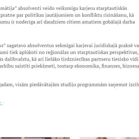
ātija” absolventi veido veiksmīgu karjeru starptautiskās
Izpratne par politikas jautājumiem un konfliktu risināšanu, kā
lējumu ir noderīga arī daudziem citiem amatiem gobālajā darba
” sagatavo absolventus sekmīgai karjerai juridiskajā praksē va
jumi tiek aplūkoti no reģionālas un starptautiskas perspektīvas,
 dalībvalstu, kā arī lielāko tirdzniecības partneru tiesisko vidi
rbību saistīti priekšmeti, tostarp ekonomika, finanses, biznes
.gadam, visām piedāvātajām studiju programmām saņemot izcil
t.