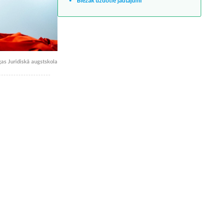
Biežāk uzdotie jautājumi
gas Juridiskā augstskola