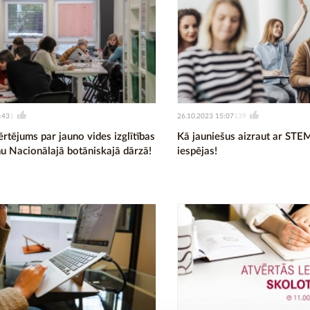
:43
26.10.2023 15:07
1
139
ērtējums par jauno vides izglītības
Kā jauniešus aizraut ar STEM
 Nacionālajā botāniskajā dārzā!
iespējas!