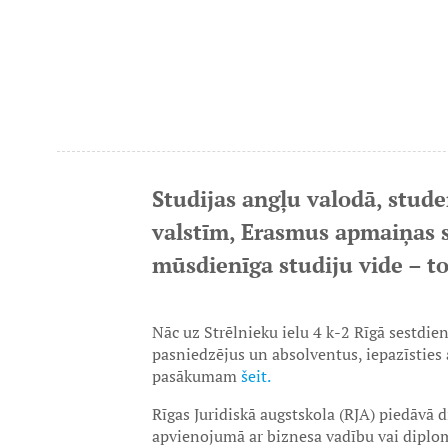
Studijas angļu valodā, stude
valstīm, Erasmus apmaiņas s
mūsdienīga studiju vide – to
Nāc uz Strēlnieku ielu 4 k-2 Rīgā sestdie
pasniedzējus un absolventus, iepazīsties 
pasākumam
šeit.
Rīgas Juridiskā augstskola (RJA) piedāvā 
apvienojumā ar biznesa vadību vai diplom