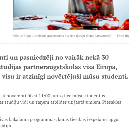
Nāc uz Rīgas Juridiskās augstskolas atvērto durvju dienu 4.novembrī!
Foto: Rī
nti un pasniedzēji no vairāk nekā 30
tudijas partneraugstskolās visā Eiropā,
 visu ir atzinīgi novērtējuši mūsu studenti.
n, 4.novembrī plkst 11:00, un satiec mūsu studentus,
ar studiju vidi un saņem atbildes uz jautājumiem. Piesakies
divas bakalaura programmas, kurās tiesības iespējams apgūt
ātiju.