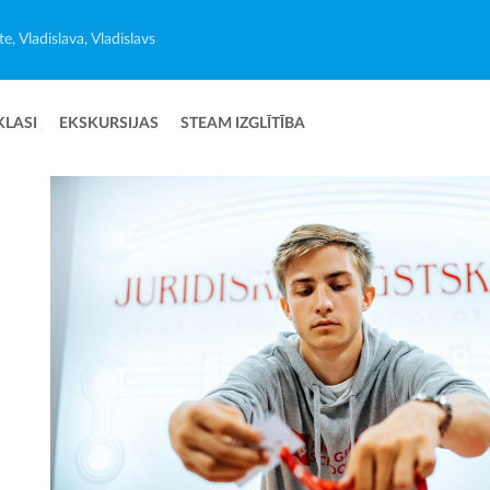
e, Vladislava, Vladislavs
KLASI
EKSKURSIJAS
STEAM IZGLĪTĪBA