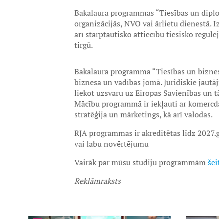
Bakalaura programmas “Tiesības un diplom
organizācijās, NVO vai ārlietu dienestā. 
arī starptautisko attiecību tiesisko regu
tirgū.
Bakalaura programma “Tiesības un bizness
biznesa un vadības jomā. Juridiskie jautā
liekot uzsvaru uz Eiropas Savienības un tās
Mācību programmā ir iekļauti ar komercda
stratēģija un mārketings, kā arī valodas.
RJA programmas ir akreditētas līdz 2027
vai labu novērtējumu
Vairāk par mūsu studiju programmām
šei
Reklāmraksts