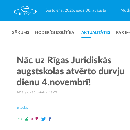
Sestdiena, 2026. gada 08. augusts
Mudīt
SĀKUMS
NODERĪGI IZGLĪTĪBAI
AKTUALITĀTES
PAR E-
Nāc uz Rīgas Juridiskās
augstskolas atvērto durvju
dienu 4.novembrī!
2023. gada 30. oktobris, 13:03
#studijas
200
8