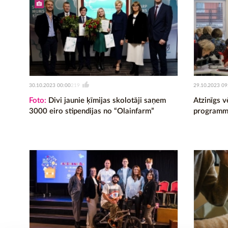
30.10.2023 00:00
29.10.2023 09
219
Foto:
Divi jaunie ķīmijas skolotāji saņem
Atzinīgs v
3000 eiro stipendijas no “Olainfarm”
programmu