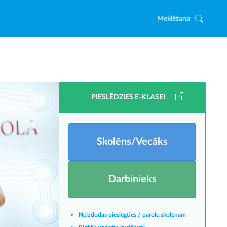
Meklēšana
PIESLĒDZIES E-KLASEI
Skolēns/Vecāks
Darbinieks
Neizdodas pieslēgties / parole skolēnam