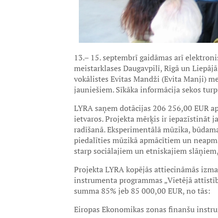
13.– 15. septembrī gaidāmas arī elektron
meistarklases Daugavpilī, Rīgā un Liepājā
vokālistes Evitas Mandži (Evita Manji) m
jauniešiem. Sīkāka informācija sekos tu
LYRA saņem dotācijas 206 256,00 EUR apm
ietvaros. Projekta mērķis ir iepazīstināt
radīšanā. Eksperimentālā mūzika, būdama
piedalīties mūzikā apmācītiem un neapmā
starp sociālajiem un etniskajiem slāņiem, 
Projekta LYRA kopējās attiecināmās izma
instrumenta programmas „Vietējā attīstī
summa 85% jeb 85 000,00 EUR, no tās:
Eiropas Ekonomikas zonas finanšu instr