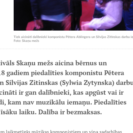
Tiek aicināti dalībnieki komponistu Pētera Ablingera un Silvijas Zitinskas darbu i
Foto: Skaņu mežs
ivāls Skaņu mežs aicina bērnus un
18 gadiem piedalīties komponistu Pētera
n Silvijas Zitinskas (Sylwia Zytynska) darb
cināti ir gan dalībnieki, kas apgūst vai ir
di, kam nav muzikālu iemaņu. Piedalīties
 īsāku laiku. Dalība ir bezmaksas.
iem laikmetīgās mūzikas komponistiem un viņa sadarbības