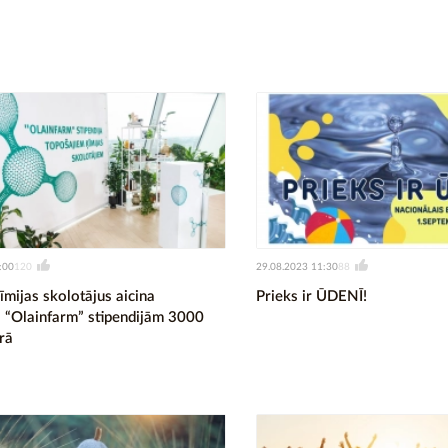
:00
29.08.2023 11:30
120
88
mijas skolotājus aicina
Prieks ir ŪDENĪ!
es “Olainfarm” stipendijām 3000
rā