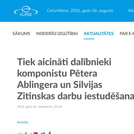
Ceturtdiena, 2026. gada 06. augusts
Ais
SĀKUMS
NODERĪGI IZGLĪTĪBAI
AKTUALITĀTES
PAR E-
Tiek aicināti dalībnieki
komponistu Pētera
Ablingera un Silvijas
Zitinskas darbu iestudēšana
2023. gada 04. septembris, 10:16
#mūzika