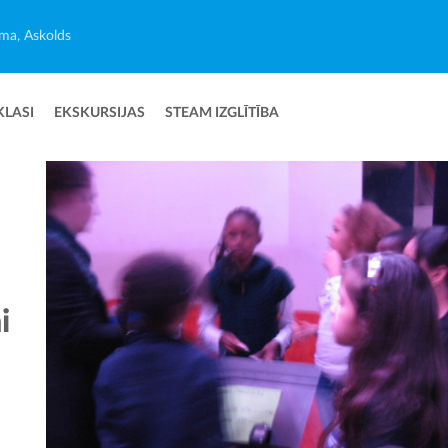
ma, Askolds
KLASI
EKSKURSIJAS
STEAM IZGLĪTĪBA
i