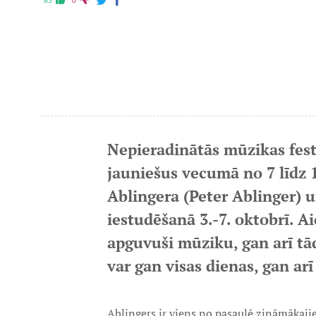
85
0
Nepieradinātās mūzikas fest
jauniešus vecumā no 7 līdz 
Ablingera (Peter Ablinger) u
iestudēšanā 3.-7. oktobrī. Ai
apguvuši mūziku, gan arī tā
var gan visas dienas, gan arī
Ablingers ir viens no pasaulē zināmākaj