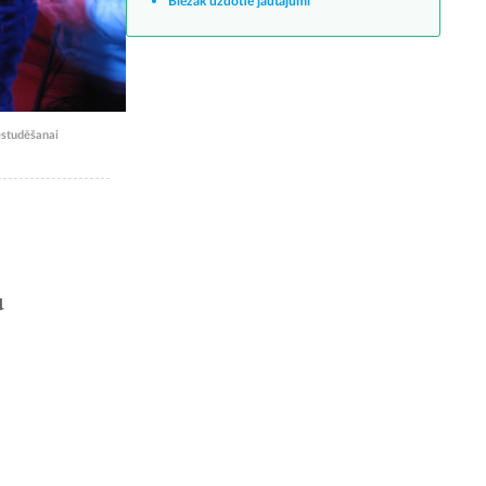
Biežāk uzdotie jautājumi
estudēšanai
u