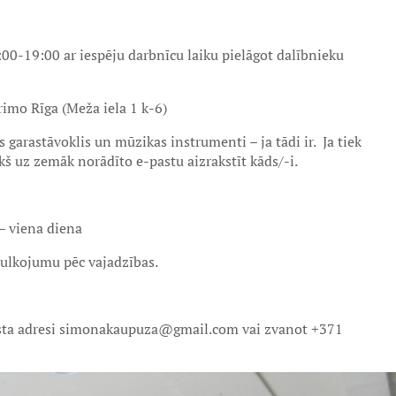
:00-19:00 ar iespēju darbnīcu laiku pielāgot dalībnieku
imo Rīga (Meža iela 1 k-6)
 garastāvoklis un mūzikas instrumenti – ja tādi ir. Ja tiek
kš uz zemāk norādīto e-pastu aizrakstīt kāds/-i.
 viena diena
tulkojumu pēc vajadzības.
pasta adresi simonakaupuza@gmail.com vai zvanot +371