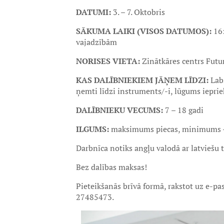
DATUMI:
3. – 7. Oktobris
SĀKUMA LAIKI (VISOS DATUMOS):
16
vajadzībām
NORISES VIETA:
Zinātkāres centrs Futur
KAS DALĪBNIEKIEM JĀŅEM LĪDZI:
Labs
ņemti līdzi instruments/-i, lūgums ieprie
DALĪBNIEKU VECUMS:
7 – 18 gadi
ILGUMS:
maksimums piecas, minimums –
Darbnīca notiks angļu valodā ar latviešu 
Bez dalības maksas!
Pieteikšanās brīvā formā, rakstot uz e-
27485473.