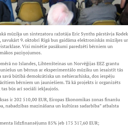
iskā mūziķa un sintezatoru ražotāja Eric Synths pārstāvja Kodek
, savukārt 9. oktobrī Rīgā bus gaidāma elektroniskās mūziķes u
eistarklase. Visi minētie pasākumi paredzēti bērniem un
rpmākos paziņojumos.
ērā no Islandes, Lihtenšteinas un Norvēģijas EEZ grantu
 jauniešus un bērnus ar eksperimentālo mūziku un iesaistīt tās
 savā būtībā demokrātiska un nehierarhiska, dos iespēju
cītiem bērniem un jauniešiem. Tā kā projekts ir organizēts
tas būs arī sociāli iekļaujošs.
ksas ir 202 510,00 EUR, Eiropas Ekonomikas zonas finanšu
ba, nabadzības mazināšana un kultūras sadarbība” atbalsta
umenta līdzfinansējums 85% jeb 175 317,60 EUR;