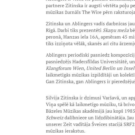
partnere Zitinska ir augsti vērtēta poļu 
mūzikas žurnāls The Wire pērn raksturoja 
Zitinska un Ablingers vadīs darbnīcas ja
Rīgā. Darbi tiks prezentēti
Skaņu meža
bē
peronā, Hanzas iela 16A, apmēram 45 mi
tiks izziņota vēlāk, skanēs arī citu ārzem
Ablingers periodiski pasniedz kompozīcij
pasniedzējs Hadersfīldas Universitātē, un
Klangforum Wien, United Berlin un Inse
laikmetīgās mūzikas izpildītāji un kolektī
Gan Zitinska, gan Ablingers ir pieredzējuš
Silvija Zitinska ir dzimusi Varšavā, un apg
Viņa spēlē kā laikmetīgo mūziku, tā brīvo
Bāzeles Mūzikas akadēmijā jau kopš 1985. 
Schweiz
dalībniece un līdzdibinātāja. Jau
unserer Zeit vadītāja Šveices stacijā SRF
mūzikas ierakstus.