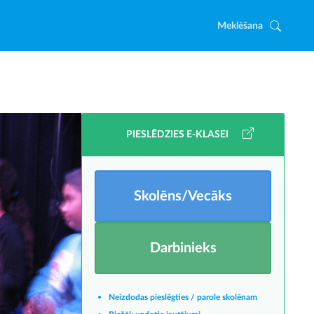
Meklēšana
PIESLĒDZIES E-KLASEI
Skolēns/Vecāks
Darbinieks
Neizdodas pieslēgties / parole skolēnam