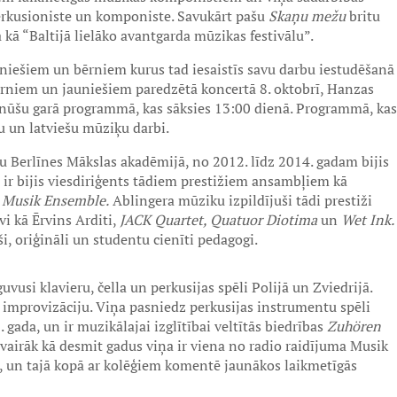
perkusioniste un komponiste. Savukārt pašu
Skaņu mežu
britu
kā “Baltijā lielāko avantgarda mūzikas festivālu”.
uniešiem un bērniem kurus tad iesaistīs savu darbu iestudēšanā
rniem un jauniešiem paredzētā koncertā 8. oktobrī, Hanzas
nūšu garā programmā, kas sāksies 13:00 dienā. Programmā, kas
ju un latviešu mūziķu darbi.
u Berlīnes Mākslas akadēmijā, no 2012. līdz 2014. gadam bijis
 ir bijis viesdiriģents tādiem prestižiem ansambļiem kā
l Musik Ensemble.
Ablingera mūziku izpildījuši tādi prestiži
vi kā Ērvins Arditi,
JACK Quartet, Quatuor Diotima
un
Wet Ink.
i, oriģināli un studentu cienīti pedagogi.
uvusi klavieru, čella un perkusijas spēli Polijā un Zviedrijā.
 improvizāciju. Viņa pasniedz perkusijas instrumentu spēli
gada, un ir muzikālajai izglītībai veltītās biedrības
Zuhören
 vairāk kā desmit gadus viņa ir viena no radio raidījuma Musik
2, un tajā kopā ar kolēģiem komentē jaunākos laikmetīgās