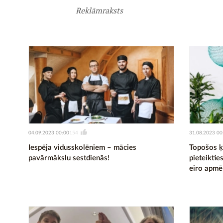
Reklāmraksts
04.09.2023 00:00
31.08.2023 00
154
Iespēja vidusskolēniem – mācies
Topošos ķī
pavārmākslu sestdienās!
pieteikti
eiro apmē