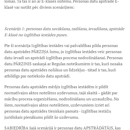
lomas. Tā tas ir arī ar E-klases sistēmu. Personas datu apstrāde E-
klasē var notikt pēc diviem scenārijiem:
Scenārijs 1: personas datu savākšana, radīšana, ievadīšana, apstrāde
E-klasē no izglītības iestādes puses.
Pie šī scenārija Izglītības iestādes vai pašvaldības pilda personas
datu apstrādes PĀRZIŅA lomu, jo izglītības iestādes veic personas
datu ievadi un apstrādi izglītības procesa nodrošināšanai. Personas
datu PĀRZINIS saskaņā ar Regulas noteikumiem ir tas, kurš nosaka
personas datu apstrādes nolūkus un līdzekļus - tātad ir tas, kurš
atbildīgs par notiekošo datu apstrādi.
Personas datu apstrādes mērķis izglītības iestādēm ir pildīt
normatīvajos aktos noteiktos uzdevumus, tajā skaitā – gādāt par
mācību procesa organizēšanu, nodrošināšanu un uzraudzību. No
šiem, normatīvajos aktos noteiktiem, uzdevumiem izriet arī
personas datu apstrādes tiesiskais pamats - izglītības iestāžu
juridiskais pienākums pildīt šo uzdevumu.
SABIEDRĪBA šajā scenārijā ir personas datu APSTRĀDĀTĀJS, kas