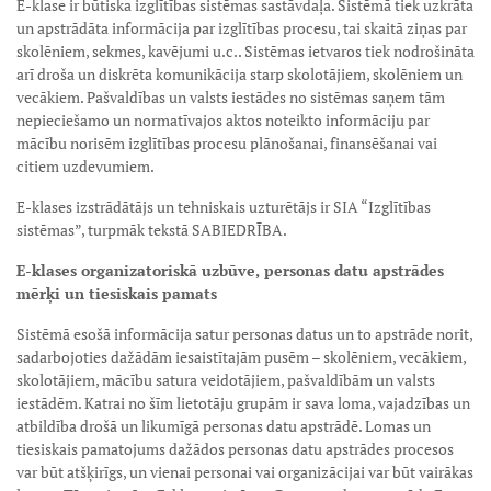
E-klase ir būtiska izglītības sistēmas sastāvdaļa. Sistēmā tiek uzkrāta
un apstrādāta informācija par izglītības procesu, tai skaitā ziņas par
skolēniem, sekmes, kavējumi u.c.. Sistēmas ietvaros tiek nodrošināta
arī droša un diskrēta komunikācija starp skolotājiem, skolēniem un
vecākiem. Pašvaldības un valsts iestādes no sistēmas saņem tām
nepieciešamo un normatīvajos aktos noteikto informāciju par
mācību norisēm izglītības procesu plānošanai, finansēšanai vai
citiem uzdevumiem.
E-klases izstrādātājs un tehniskais uzturētājs ir SIA “Izglītības
sistēmas”, turpmāk tekstā SABIEDRĪBA.
E-klases organizatoriskā uzbūve, personas datu apstrādes
mērķi un tiesiskais pamats
Sistēmā esošā informācija satur personas datus un to apstrāde norit,
sadarbojoties dažādām iesaistītajām pusēm – skolēniem, vecākiem,
skolotājiem, mācību satura veidotājiem, pašvaldībām un valsts
iestādēm. Katrai no šīm lietotāju grupām ir sava loma, vajadzības un
atbildība drošā un likumīgā personas datu apstrādē. Lomas un
tiesiskais pamatojums dažādos personas datu apstrādes procesos
var būt atšķirīgs, un vienai personai vai organizācijai var būt vairākas