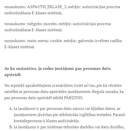
nosaukums: ASPAUTH_EKLASE_3, mērķis: autorizācijas procesa
nodrošināšana E-klases sistēmā;
nosaukums: nshgxbs-jsuysbs, mērķis: autorizācijas procesa
nodrošināšana E-klases sistēmā;
nosaukums: main-menu-cookie, mērķis: galvenās izvēlnes vadība
E-klases sistēmā.
Ar ko sazināties, ja rodas jautājumi par personas datu
apstrādi
No iepriekš aprakstītajiem scenārijiem izriet arī tas, pie kā vērsties
saistībā ar personas datu apstrādes jautājumiem. Regula nosaka, ka
par personas datu apstrādi atbild PĀRZINIS.
Ja jautājumi ir par personas datu saturu vai kļūdām datos, ar
jautājumiem jāvēršas pie atbilstošās izglītības iestādes. Parasti
kontaktpersona ir klases audzinātājs.
Ja jautājums ir par sistēmas tehnisko darbību vai datu drošību,