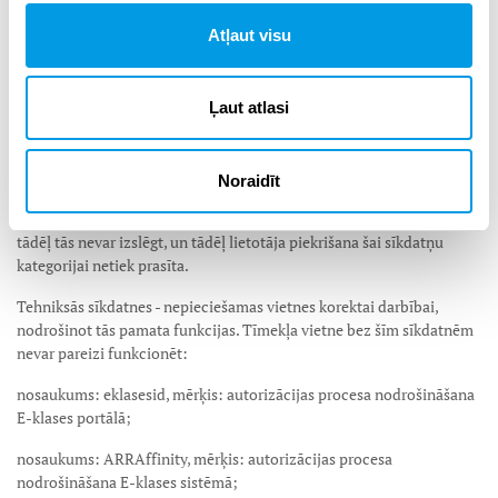
Atļaut visu
Sīkdatnes
E-klase savas darbības nodrošināšanai izmanto tehniskās sīkdatnes,
Ļaut atlasi
kas tiek izvietotas lietotāja ierīcē pēc noklusējuma. Tehniskās
sīkdatnes ļauj lietotājam pārlūkot vietni, autorizēties E-klasē, kā arī
izmantot citas vietnes iespējas. Šīs sīkdatnes tiek saglabātas Jūsu
Noraidīt
ierīcē vietnes apmeklējuma un pārlūkošanas laikā vai noteiktā laika
periodā. Šīs sīkdatnes ir nepieciešamas tīmekļa vietnes darbībībai,
tādēļ tās nevar izslēgt, un tādēļ lietotāja piekrišana šai sīkdatņu
kategorijai netiek prasīta.
Tehniksās sīkdatnes - nepieciešamas vietnes korektai darbībai,
nodrošinot tās pamata funkcijas. Tīmekļa vietne bez šīm sīkdatnēm
nevar pareizi funkcionēt:
nosaukums: eklasesid, mērķis: autorizācijas procesa nodrošināšana
E-klases portālā;
nosaukums: ARRAffinity, mērķis: autorizācijas procesa
nodrošināšana E-klases sistēmā;