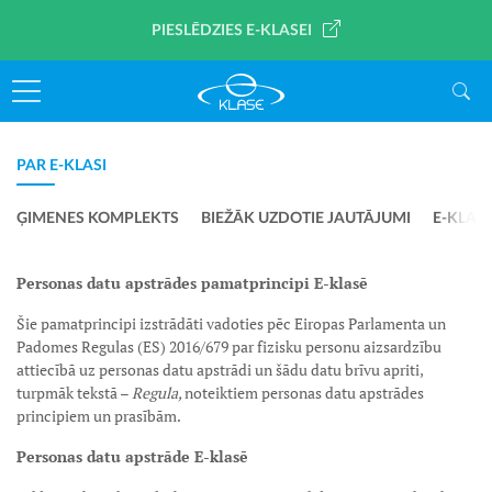
PIESLĒDZIES E-KLASEI
PAR E-KLASI
ĢIMENES KOMPLEKTS
BIEŽĀK UZDOTIE JAUTĀJUMI
E-KLAS
Personas datu apstrādes pamatprincipi E-klasē
Šie pamatprincipi izstrādāti vadoties pēc Eiropas Parlamenta un
Padomes Regulas (ES) 2016/679 par fizisku personu aizsardzību
attiecībā uz personas datu apstrādi un šādu datu brīvu apriti,
turpmāk tekstā –
Regula,
noteiktiem personas datu apstrādes
principiem un prasībām.
Personas datu apstrāde E-klasē