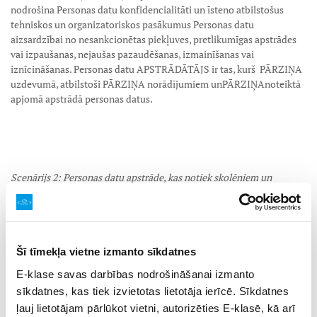
nodrošina Personas datu konfidencialitāti un īsteno atbilstošus
tehniskos un organizatoriskos pasākumus Personas datu
aizsardzībai no nesankcionētas piekļuves, pretlikumīgas apstrādes
vai izpaušanas, nejaušas pazaudēšanas, izmainīšanas vai
iznīcināšanas. Personas datu APSTRĀDĀTĀJS ir tas, kurš
PĀRZIŅA
uzdevumā, atbilstoši PĀRZIŅA norādījumiem un
PĀRZIŅA
noteiktā
apjomā apstrādā personas datus.
Scenārijs 2: Personas datu apstrāde, kas notiek skolēniem un
vecākiem lietojot E-klasi.
Pie šī scenārija personas datu apstrādes mērķis ir nodrošināt
tehnisko iespēju tiešsaistē E-klasē aplūkot savus vai savu bērnu
datus, saņemt notifikācijas no E-klases, pieteikt skolēna kavējumus,
Šī tīmekļa vietne izmanto sīkdatnes
sūtīt vēstules E-klases pastā. PĀRZINIS šādai personas datu
E-klase savas darbības nodrošināšanai izmanto
apstrādei ir SABIEDRĪBA, jo tieši Sabiedrība šai gadījumā nosaka
sīkdatnes, kas tiek izvietotas lietotāja ierīcē. Sīkdatnes
mērķus un līdzekļus sistēmā notiekošai personas datu apstrādei.
ļauj lietotājam pārlūkot vietni, autorizēties E-klasē, kā arī