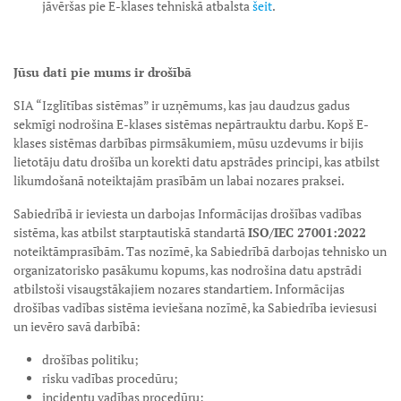
jāvēršas pie E-klases tehniskā atbalsta
šeit
.
Jūsu dati pie mums ir drošībā
SIA “Izglītības sistēmas” ir uzņēmums, kas jau daudzus gadus
sekmīgi nodrošina E-klases sistēmas nepārtrauktu darbu. Kopš E-
klases sistēmas darbības pirmsākumiem, mūsu uzdevums ir bijis
lietotāju datu drošība un korekti datu apstrādes principi, kas atbilst
likumdošanā noteiktajām prasībām un labai nozares praksei.
Sabiedrībā ir ieviesta un darbojas Informācijas drošības vadības
sistēma, kas atbilst starptautiskā standartā
ISO/IEC 27001:2022
noteiktām
prasībām. Tas nozīmē, ka Sabiedrībā darbojas tehnisko un
organizatorisko pasākumu kopums, kas nodrošina datu apstrādi
atbilstoši visaugstākajiem nozares standartiem. Informācijas
drošības vadības sistēma ieviešana nozīmē, ka Sabiedrība ieviesusi
un ievēro savā darbībā:
drošības politiku;
risku vadības procedūru;
incidentu vadības procedūru;