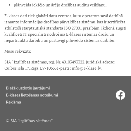
plānveida iekšējo un ārējo drošības auditu veikšanu.
E-klases dati tiek glabāti datu centros, kuru operators savā darbībā
izmanto informācijas drošības pārvaldības sistēmu, kas ir sertificēta
atbilstoši starptautiskā standarta ISO 27001 prasībām. Ikdienā augsti
kvalificēti IT speciālisti nodrošina E-klases sistēmas drošu un
nepārtrauktu darbību un pastāvīgi pilnveido sistēmas darbību.
Mūsu rekvizīti:
SIA “Izglītības sistēmas, reģ. Nr. 40103493322, juridiskā adrese:
Čuibes iela 17, Rīga, LV-1063, e-pasts: info@e-klase.lv.
Biežāk uzdotie jautājumi
E-klases lietošanas noteikumi
Reklāma
© SIA “Izglītības sistēmas”