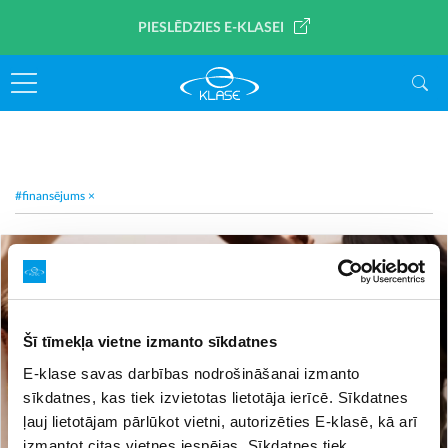
PIESLĒDZIES E-KLASEI
#finansējums
×
Šī tīmekļa vietne izmanto sīkdatnes
E-klase savas darbības nodrošināšanai izmanto
sīkdatnes, kas tiek izvietotas lietotāja ierīcē. Sīkdatnes
ļauj lietotājam pārlūkot vietni, autorizēties E-klasē, kā arī
izmantot citas vietnes iespējas. Sīkdatnes tiek