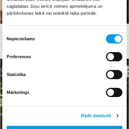
saglabātas Jūsu ierīcē vietnes apmeklējuma un
pārlūkošanas laikā vai noteiktā laika periodā.
#finansējums
16.04.2023 18:44
69
Piekrišanas
Jaunatnes organizācijas aicina pieteikties līdz 7000
Nepieciešams
izvēle
eiro finansējumam to darbības atbalstam un jauniešu
līdzdalības veicināšanai
Preferences
Statistika
Mārketings
Rādīt detalizēti