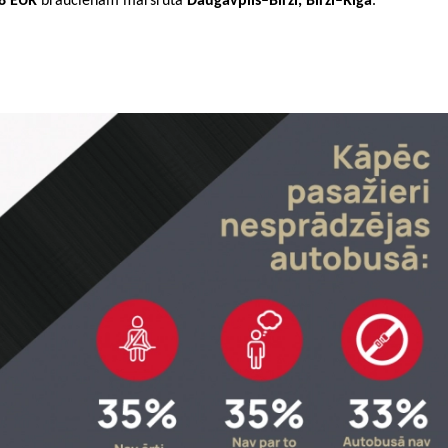
8 EUR
braucienam maršrutā
Daugavpils–Birži, Birži–Rīga
.