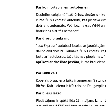
Par komfortablajiem autobusiem
Dodieties ceļojumā īpaši
ērtos, drošos un k
kursē “Lux Express” autobusi, kas piedāvā ērt
dzērienu automātu, WC, bezmaksas Wi-Fi un mo
brauciens aizritēs nemanot!
Par drošu braukšanu
“Lux Express” autobusi izceļas ar jaunākajām 
dalībnieku drošību. Jaunākā “Lux Express” reģ
jostu arī autobusos, taču tās nav pieejamas. “
aprīkoti ar drošības jostām
, kuras brauciena 
Par laiku ceļā
Kopējais brauciena laiks ir apmēram 3 stundas
Biržos. Katru dienu ir trīs reisi no Daugavpils 
Par biļešu iegādi
Piedāvājums ir spēkā
līdz 25. maijam, izma