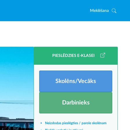
Meklēšana
PIESLĒDZIES E-KLASEI
Skolēns/Vecāks
Darbinieks
Neizdodas pieslēgties / parole skolēnam