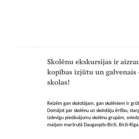
Skolēnu ekskursijas ir aizra
kopības izjūtu un galvenais 
skolas!
Reizēm gan skolotājam, gan skolēniem ir grūti 
Domājot par skolēnu un skolotāju ērtību, starp
izdevīgu piedāvājumu skolēnu grupām, sniedzot
maijam maršrutā Daugavpils-Birži, Birži-Rīga