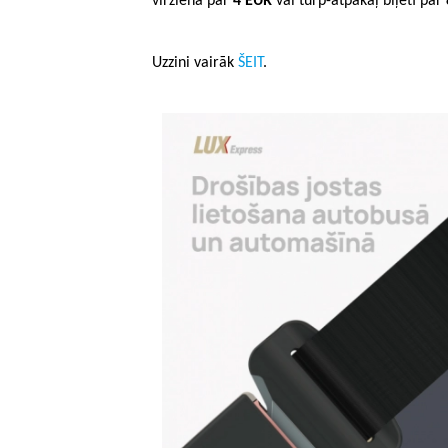
virzienā par
4 EUR
vai turp-atpakaļ biļeti par
Uzzini vairāk
ŠEIT
.