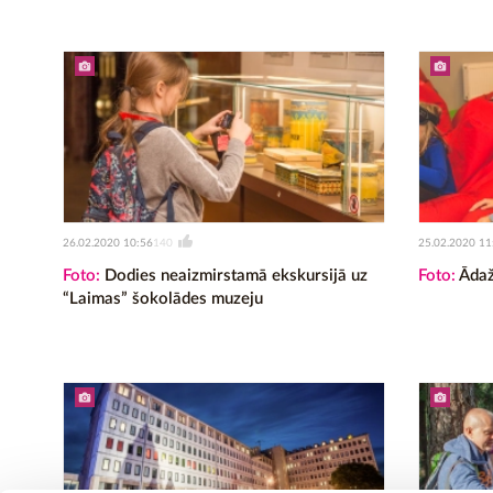
26.02.2020 10:56
25.02.2020 11
140
Foto:
Dodies neaizmirstamā ekskursijā uz
Foto:
Ādaž
“Laimas” šokolādes muzeju