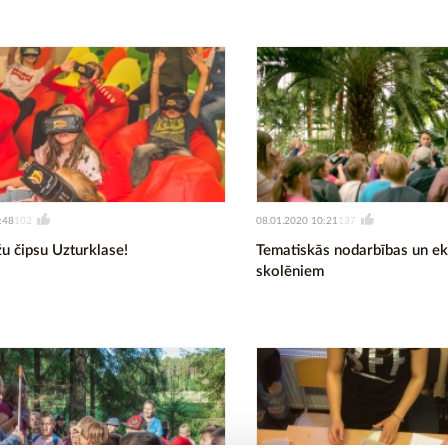
:48
08.01.2020 10:21
102
137
u čipsu Uzturklase!
Tematiskās nodarbības un ek
skolēniem