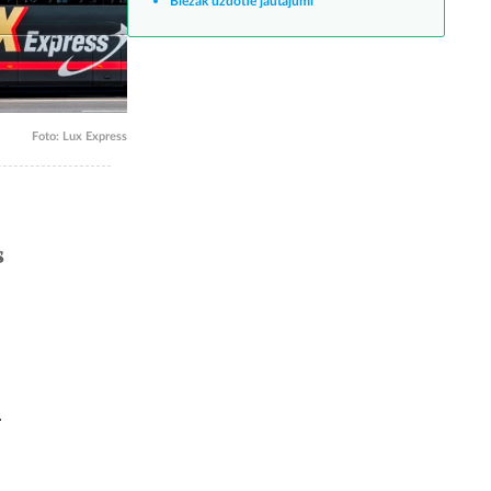
Biežāk uzdotie jautājumi
Foto: Lux Express
s
.
.