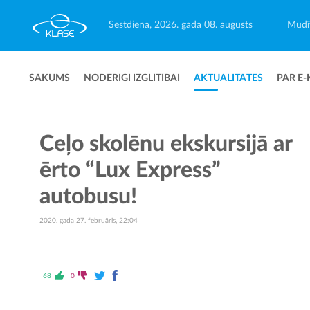
Sestdiena, 2026. gada 08. augusts
Mudīt
SĀKUMS
NODERĪGI IZGLĪTĪBAI
AKTUALITĀTES
PAR E-
Ceļo skolēnu ekskursijā ar
ērto “Lux Express”
autobusu!
2020. gada 27. februāris, 22:04
68
0