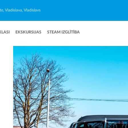
e, Vladislava, Vladislavs
KLASI
EKSKURSIJAS
STEAM IZGLĪTĪBA