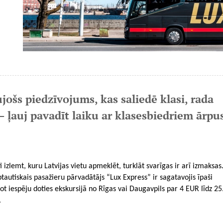
ujošs piedzīvojums, kas saliedē klasi, rada
– ļauj pavadīt laiku ar klasesbiedriem ārpu
izlemt, kuru Latvijas vietu apmeklēt, turklāt svarīgas ir arī izmaksas
tautiskais pasažieru pārvadātājs “Lux Express” ir sagatavojis īpaši
 iespēju doties ekskursijā no Rīgas vai Daugavpils par 4 EUR līdz 25
.