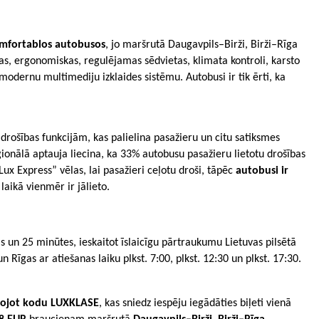
omfortablos autobusos
, jo maršrutā Daugavpils–Birži, Birži–Rīga
as, ergonomiskas, regulējamas sēdvietas, klimata kontroli, karsto
dernu multimediju izklaides sistēmu. Autobusi ir tik ērti, ka
drošības funkcijām, kas palielina pasažieru un citu satiksmes
ionālā aptauja liecina, ka 33% autobusu pasažieru lietotu drošības
Lux Express” vēlas, lai pasažieri ceļotu droši, tāpēc
autobusi ir
laikā vienmēr ir jālieto.
 un 25 minūtes, ieskaitot īslaicīgu pārtraukumu Lietuvas pilsētā
un Rīgas ar atiešanas laiku plkst. 7:00, plkst. 12:30 un plkst. 17:30.
ntojot kodu LUXKLASE
, kas sniedz iespēju iegādāties biļeti vienā