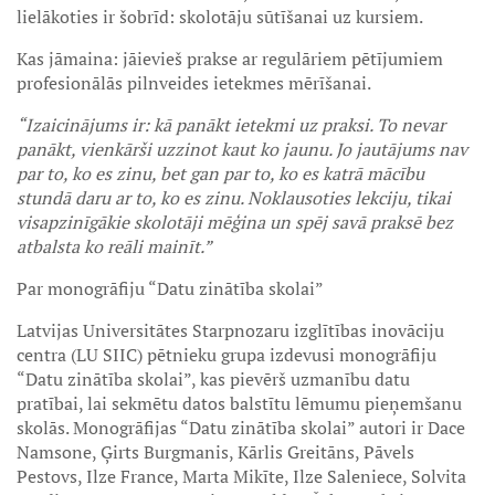
lielākoties ir šobrīd: skolotāju sūtīšanai uz kursiem.
Kas jāmaina: jāievieš prakse ar regulāriem pētījumiem
profesionālās pilnveides ietekmes mērīšanai.
“Izaicinājums ir: kā panākt ietekmi uz praksi. To nevar
panākt, vienkārši uzzinot kaut ko jaunu. Jo jautājums nav
par to, ko es zinu, bet gan par to, ko es katrā mācību
stundā daru ar to, ko es zinu. Noklausoties lekciju, tikai
visapzinīgākie skolotāji mēģina un spēj savā praksē bez
atbalsta ko reāli mainīt.”
Par monogrāfiju “Datu zinātība skolai”
Latvijas Universitātes Starpnozaru izglītības inovāciju
centra (LU SIIC) pētnieku grupa izdevusi monogrāfiju
“Datu zinātība skolai”, kas pievērš uzmanību datu
pratībai, lai sekmētu datos balstītu lēmumu pieņemšanu
skolās. Monogrāfijas “Datu zinātība skolai” autori ir Dace
Namsone, Ģirts Burgmanis, Kārlis Greitāns, Pāvels
Pestovs, Ilze France, Marta Mikīte, Ilze Saleniece, Solvita