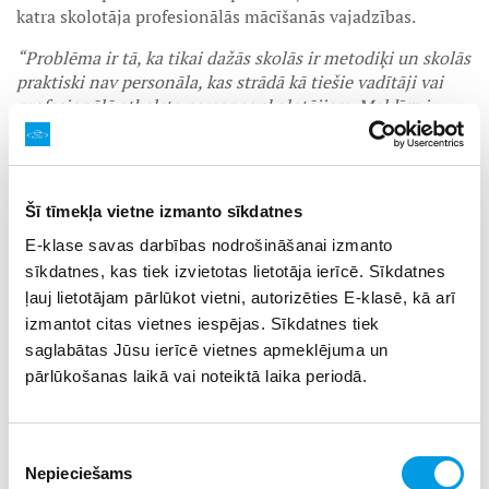
katra skolotāja profesionālās mācīšanās vajadzības.
“Problēma ir tā, ka tikai dažās skolās ir metodiķi un skolās
praktiski nav personāla, kas strādā kā tiešie vadītāji vai
profesionālā atbalsta personas skolotājiem. Maldīgs ir
uzskats, ka tādi ir vajadzīgi tikai jaunajiem skolotājiem.
Piemēram, šobrīd Latvijas skolās tiek mainīta mācīšanas
pieeja un tātad sagaidām, ka skolotāji darīs lietas, ko
nekad nav mācījušies darīt. Apgūt to var, taču tāpat kā
Šī tīmekļa vietne izmanto sīkdatnes
ikvienā situācijā, kurā cilvēks apgūst ko jaunu, ir
E-klase savas darbības nodrošināšanai izmanto
nepieciešama atgriezeniskā saite. Kurš šo atgriezenisko
saiti skolotājam profesionāli var iedot? Ja vēlamies tādus
sīkdatnes, kas tiek izvietotas lietotāja ierīcē. Sīkdatnes
mācību sasniegumus kā Singapūrā, Somijā, Apvienotajā
ļauj lietotājam pārlūkot vietni, autorizēties E-klasē, kā arī
Karalistē vai citās valstīs ar līdzvērtīgiem rādītājiem, ir
izmantot citas vietnes iespējas. Sīkdatnes tiek
vajadzīgi mācību vadītāji, kas ar pedagogiem veido
saglabātas Jūsu ierīcē vietnes apmeklējuma un
profesionālu sarunu, veic izvērtēšanu, sniedz refleksiju.
pārlūkošanas laikā vai noteiktā laika periodā.
Neieviešot šādas atbalsta personas pedagogiem, skolotāju
prakses maiņu būs grūti panākt,”
apgalvo Dace Namsone.
Piekrišanas
2. solis. Definēt savas izglītības iestādes pedagogu
Nepieciešams
izvēle
profesionālās pilnveides mērķi