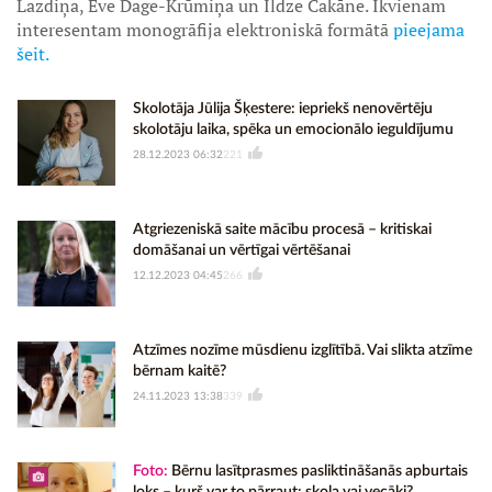
Lazdiņa, Eve Dage-Krūmiņa un Ildze Čakāne. Ikvienam
interesentam monogrāfija elektroniskā formātā
pieejama
šeit.
Skolotāja Jūlija Šķestere: iepriekš nenovērtēju
skolotāju laika, spēka un emocionālo ieguldījumu
28.12.2023 06:32
221
Atgriezeniskā saite mācību procesā – kritiskai
domāšanai un vērtīgai vērtēšanai
12.12.2023 04:45
266
Atzīmes nozīme mūsdienu izglītībā. Vai slikta atzīme
bērnam kaitē?
24.11.2023 13:38
339
Foto:
Bērnu lasītprasmes pasliktināšanās apburtais