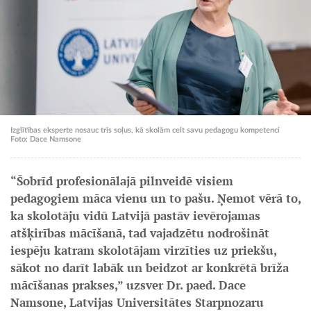
Izglītības eksperte nosauc trīs soļus, kā skolām celt savu pedagogu kompetenci
Foto: Dace Namsone
“Šobrīd profesionālajā pilnveidē visiem
pedagogiem māca vienu un to pašu. Ņemot vērā to,
ka skolotāju vidū Latvijā pastāv ievērojamas
atšķirības mācīšanā, tad vajadzētu nodrošināt
iespēju katram skolotājam virzīties uz priekšu,
sākot no darīt labāk un beidzot ar konkrētā brīža
mācīšanas prakses,” uzsver Dr. paed. Dace
Namsone, Latvijas Universitātes Starpnozaru