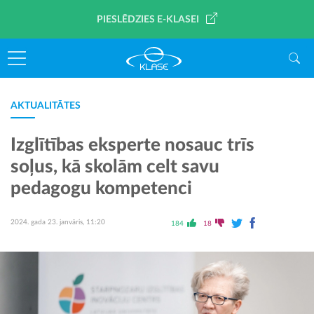
PIESLĒDZIES E-KLASEI
AKTUALITĀTES
Izglītības eksperte nosauc trīs
soļus, kā skolām celt savu
pedagogu kompetenci
2024. gada 23. janvāris, 11:20
184
18