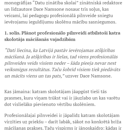
monogrāfijas “Datu zinātība skolai” zinātniskā redaktore
un līdzautore Dace Namsone nosauc trīs soļus, kas
veicami, lai pedagogu profesionālā pilnveide sniegtu
ievērojamu ieguldījumu skolēnu mācību sasniegumos.
1. solis. Plānot profesionālo pilnveidi atbilstoši katra
skolotāja mācīšanās vajadzībām
“Dati liecina, ka Latvijā pastāv ievērojamas atšķirības
mācīšanā. Ja atšķirības ir lielas, tad viens profesionālās
pilnveides veids visiem neder – šāda pieeja nevar nest
veiksmīgus rezultātus. Taču šobrīd visiem tiek piedāvāts
un mācīts viens un tas pats,”
uzsver Dace Namsone.
Kas jāmaina: katram skolotājam jāapgūst tieši tās
prasmes, kuru viņam trūkst vai ir jāuzlabo un kas varētu
dot vislielāko pievienoto vērtību skolēniem.
Profesionālajai pilnveidei ir jāpalīdz katram skolotājam
virzīties uz priekšu – darīt labāk, sākot no konkrētā brīža
mācīšanas prakses. Taču vispirms ir jānoskaidro: kādas ir