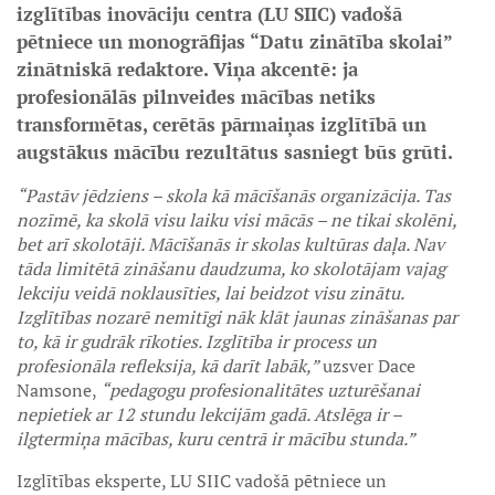
izglītības inovāciju centra (LU SIIC) vadošā
pētniece un monogrāfijas “Datu zinātība skolai”
zinātniskā redaktore. Viņa akcentē: ja
profesionālās pilnveides mācības netiks
transformētas, cerētās pārmaiņas izglītībā un
augstākus mācību rezultātus sasniegt būs grūti.
“Pastāv jēdziens – skola kā mācīšanās organizācija. Tas
nozīmē, ka skolā visu laiku visi mācās – ne tikai skolēni,
bet arī skolotāji. Mācīšanās ir skolas kultūras daļa. Nav
tāda limitētā zināšanu daudzuma, ko skolotājam vajag
lekciju veidā noklausīties, lai beidzot visu zinātu.
Izglītības nozarē nemitīgi nāk klāt jaunas zināšanas par
to, kā ir gudrāk rīkoties. Izglītība ir process un
profesionāla refleksija, kā darīt labāk,”
uzsver Dace
Namsone,
“pedagogu profesionalitātes uzturēšanai
nepietiek ar 12 stundu lekcijām gadā. Atslēga ir –
ilgtermiņa mācības, kuru centrā ir mācību stunda.”
Izglītības eksperte, LU SIIC vadošā pētniece un