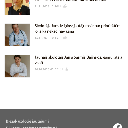
loks – kurš var to pārraut: skola vai vecāki?
21.11.2023 12:10
89
Skolotājs Juris Miņins: jautājums ir par prioritātēm,
jo laika nekad nav gana
16.11.2023 10:15
73
Jaunais skolotājs Jānis Sarmis Bajinskis: esmu īstajā
vietā
20.10.2023 09:52
161
Biežāk uzdotie jautājumi