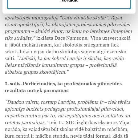
“Ikvienu no minētajiem ietekmes līmeņiem var izmērīt.
Kā to izdarīt, mēs kopā ar LU SIIC pētnieku grupu esam
aprakstījuši monogrāfijā “Datu zinātība skolai”. Tāpat
esam aprakstījuši, kā plānojama profesionālās pilnveides
programma – skaidri zinot, uz kuru no ietekmes līmeņiem
tiks strādāts,”
izklāsta Dace Namsone. Viņa uzsver: skolā
ir jābūt mehānismam, kur skolotāja sniegumam tiek
sekots līdzi un par darbu skolotājs saņem atgriezenisko
saiti.
“Lieliski, ka jau šobrīd Latvijā ir skolas, kas veido
lielas mācīšanās konsultantu grupas – profesionālā
atbalsta grupas skolotājiem.”
3. solis. Pārliecināties, ka profesionālās pilnveides
rezultātā notiek pārmaiņas
“Daudzu valstu, tostarp Latvijas, problēma ir – tiek tērēts
apjomīgs budžets pedagogu profesionālajai pilnveidei,
nepārliecinoties par to, vai ieguldījums nes rezultātus un
cerētās pārmaiņas,”
teic LU SIIC izglītības eksperte. Viņa
norāda, ka vajadzētu būt skolas vidē balstītām mācībām,
kuru centrā ir mācību stunda, nevis tādai formai, kāda tā