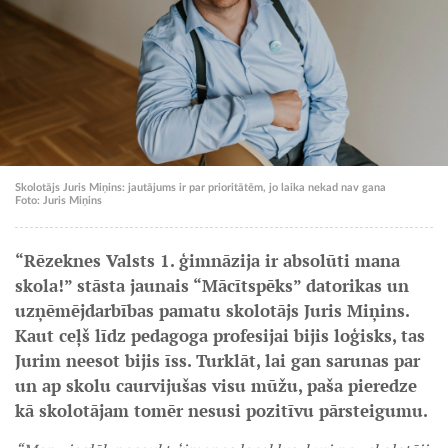
Skolotājs Juris Miņins: jautājums ir par prioritātēm, jo laika nekad nav gana
Foto: Juris Miņins
“Rēzeknes Valsts 1. ģimnāzija ir absolūti mana
skola!” stāsta jaunais “Mācītspēks” datorikas un
uzņēmējdarbības pamatu skolotājs Juris Miņins.
Kaut ceļš līdz pedagoga profesijai bijis loģisks, tas
Jurim neesot bijis īss. Turklāt, lai gan sarunas par
un ap skolu caurvijušas visu mūžu, paša pieredze
kā skolotājam tomēr nesusi pozitīvu pārsteigumu.