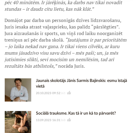
pēc 40 minūtēm. Ir jārēķinās, ka darbs nav tikai novadīt
stundas – ir daudz citu lietu, kas nāk klāt.”
Domājot par darba un personīgās dzīves līdzsvarošanu,
Juris iesaka atrast vaļasprieku, kas palīdz “pārslēgties”.
Jura aizraušanās ir sports, un viņš rod laiku noorganizēt
treniņus arī pēc darba skolā.
“Jautājums ir par prioritātēm
– jo laika nekad nav gana. Ir tikai viens cilvēks, ar kuru
mums jāsadzīvo visu savu dzīvi – mēs paši; un, ja mēs
jutīsimies slikti, sevi mocīsim un nemīlēsim, tad arī
rezultāts būs atbilstošs,”
norāda Juris.
Jaunais skolotājs Jānis Sarmis Bajinskis: esmu īstajā
vietā
20.10.2023 09:52
161
Sociālā trauksme. Kas tā ir un kā to pārvarēt?
13.09.2023 16:31
368