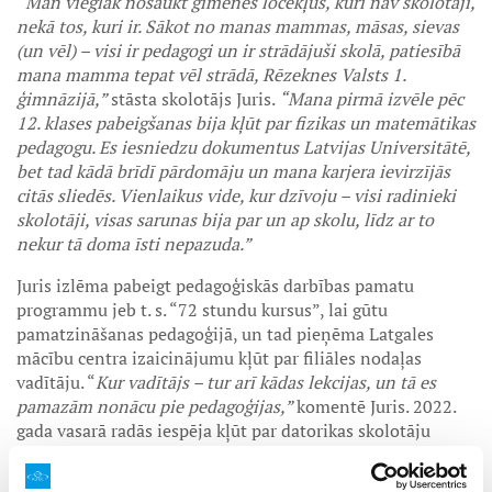
“Man vieglāk nosaukt ģimenes locekļus, kuri nav skolotāji,
nekā tos, kuri ir. Sākot no manas mammas, māsas, sievas
(un vēl) – visi ir pedagogi un ir strādājuši skolā, patiesībā
mana mamma tepat vēl strādā, Rēzeknes Valsts 1.
ģimnāzijā,”
stāsta skolotājs Juris.
“Mana pirmā izvēle pēc
12. klases pabeigšanas bija kļūt par fizikas un matemātikas
pedagogu. Es iesniedzu dokumentus Latvijas Universitātē,
bet tad kādā brīdī pārdomāju un mana karjera ievirzījās
citās sliedēs. Vienlaikus vide, kur dzīvoju – visi radinieki
skolotāji, visas sarunas bija par un ap skolu, līdz ar to
nekur tā doma īsti nepazuda.”
Juris izlēma pabeigt pedagoģiskās darbības pamatu
programmu jeb t. s. “72 stundu kursus”, lai gūtu
pamatzināšanas pedagoģijā, un tad pieņēma Latgales
mācību centra izaicinājumu kļūt par filiāles nodaļas
vadītāju. “
Kur vadītājs – tur arī kādas lekcijas, un tā es
pamazām nonācu pie pedagoģijas,”
komentē Juris. 2022.
gada vasarā radās iespēja kļūt par datorikas skolotāju
Rēzeknes Valsts 1. ģimnāzijā, un tad sākās darbs skolā,
kam sekoja pieteikšanās darba vidē balstītās studijās