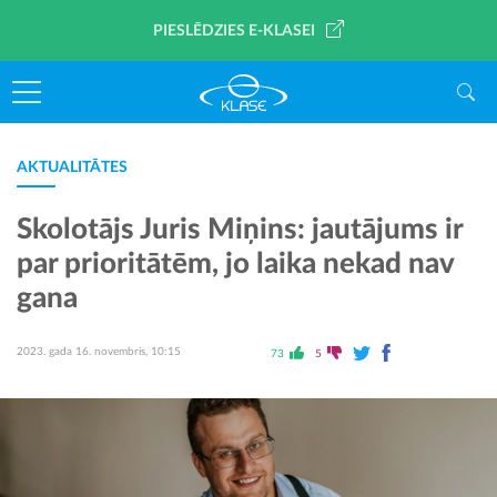
PIESLĒDZIES E-KLASEI
AKTUALITĀTES
Skolotājs Juris Miņins: jautājums ir
par prioritātēm, jo laika nekad nav
gana
2023. gada 16. novembris, 10:15
73
5