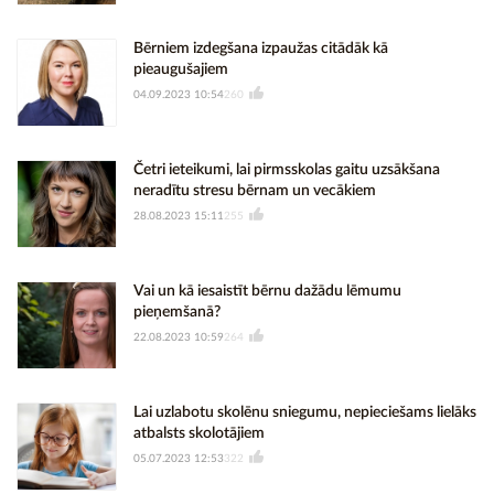
Bērniem izdegšana izpaužas citādāk kā
pieaugušajiem
04.09.2023 10:54
260
Četri ieteikumi, lai pirmsskolas gaitu uzsākšana
neradītu stresu bērnam un vecākiem
28.08.2023 15:11
255
Vai un kā iesaistīt bērnu dažādu lēmumu
pieņemšanā?
22.08.2023 10:59
264
Lai uzlabotu skolēnu sniegumu, nepieciešams lielāks
atbalsts skolotājiem
05.07.2023 12:53
322