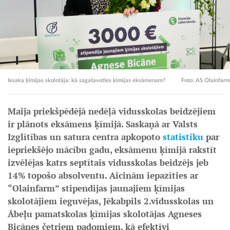
Iesaka ķīmijas skolotāja: kā sagatavoties ķīmijas eksāmenam?
Foto: AS Olainfarm
Maija priekšpēdējā nedēļā vidusskolas beidzējiem
ir plānots eksāmens ķīmijā. Saskaņā ar Valsts
Izglītības un satura centra apkopoto
statistiku
par
iepriekšējo mācību gadu, eksāmenu ķīmijā rakstīt
izvēlējas katrs septītais vidusskolas beidzējs jeb
14% topošo absolventu. Aicinām iepazīties ar
“Olainfarm” stipendijas jaunajiem ķīmijas
skolotājiem ieguvējas, Jēkabpils 2.vidusskolas un
Ābeļu pamatskolas ķīmijas skolotājas Agneses
Bicānes četriem padomiem, kā efektīvi