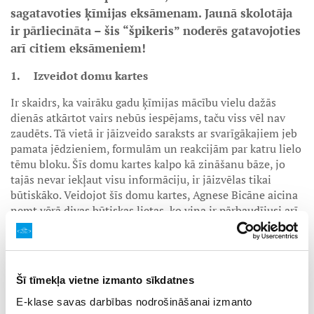
sagatavoties ķīmijas eksāmenam. Jaunā skolotāja
ir pārliecināta – šis “špikeris” noderēs gatavojoties
arī citiem eksāmeniem!
1. Izveidot domu kartes
Ir skaidrs, ka vairāku gadu ķīmijas mācību vielu dažās
dienās atkārtot vairs nebūs iespējams, taču viss vēl nav
zaudēts. Tā vietā ir jāizveido saraksts ar svarīgākajiem jeb
pamata jēdzieniem, formulām un reakcijām par katru lielo
tēmu bloku. Šīs domu kartes kalpo kā zināšanu bāze, jo
tajās nevar iekļaut visu informāciju, ir jāizvēlas tikai
būtiskāko. Veidojot šīs domu kartes, Agnese Bicāne aicina
ņemt vērā divas būtiskas lietas, ko viņa ir pārbaudījusi arī
savā pieredzē. Pirmkārt, maksimālais konspekta apjoms,
ko veltīt vienai tēmai, ir A4 lapa, lai kopumā ir ne vairāk
par četrām vai piecām lapām, ko pirms eksāmena pārskatīt
un atkārtot. Otrkārt, konspektus pierakstīt ar roku, nevis
Šī tīmekļa vietne izmanto sīkdatnes
datorrakstā. Tas palīdz labāk atcerēties.
E-klase savas darbības nodrošināšanai izmanto