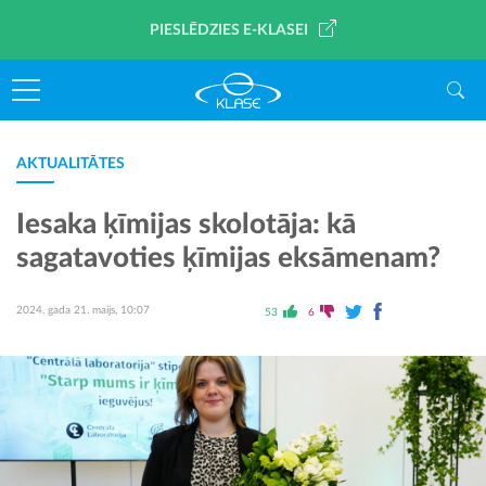
PIESLĒDZIES E-KLASEI
AKTUALITĀTES
Iesaka ķīmijas skolotāja: kā
sagatavoties ķīmijas eksāmenam?
2024. gada 21. maijs, 10:07
53
6