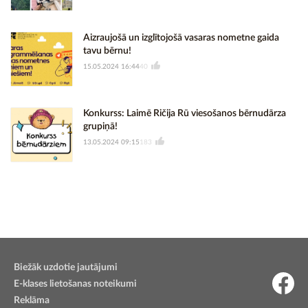
Aizraujošā un izglītojošā vasaras nometne gaida
tavu bērnu!
15.05.2024 16:44
40
Konkurss: Laimē Ričija Rū viesošanos bērnudārza
grupiņā!
13.05.2024 09:15
183
Biežāk uzdotie jautājumi
E-klases lietošanas noteikumi
Reklāma