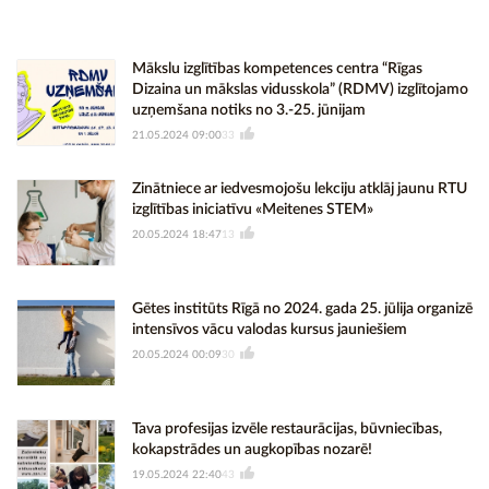
Mākslu izglītības kompetences centra “Rīgas
Dizaina un mākslas vidusskola” (RDMV) izglītojamo
uzņemšana notiks no 3.-25. jūnijam
21.05.2024 09:00
33
Zinātniece ar iedvesmojošu lekciju atklāj jaunu RTU
izglītības iniciatīvu «Meitenes STEM»
20.05.2024 18:47
13
Gētes institūts Rīgā no 2024. gada 25. jūlija organizē
intensīvos vācu valodas kursus jauniešiem
20.05.2024 00:09
30
Tava profesijas izvēle restaurācijas, būvniecības,
kokapstrādes un augkopības nozarē!
19.05.2024 22:40
43