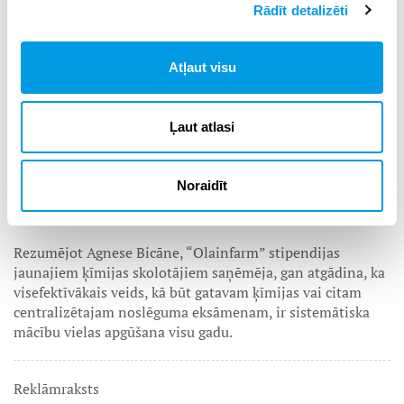
Rādīt detalizēti
informācijas atkārtošana ir ļoti intensīva, nevajadzētu
aizmirst arī par uzdevumu pildīšanu. Treniņam noteikti
vajadzētu izvēlēties dažādas grūtības uzdevumus.
Atļaut visu
4. Izgulēties un paēst veselīgas brokastis
Ļaut atlasi
Lai gan daļa jauniešu nakti vai vismaz daļu no tās pirms
centralizētajiem eksāmeniem pavada cītīgi atkārtojot
formulas, teorijas un mēģina atcerēties visus sarežģītākos
Noraidīt
vienādojumus, ir pierādīts, ka aiziešana uz pārbaudījumu
ar “svaigu” galvu noteikti ir labāk un efektīvāka.
Rezumējot Agnese Bicāne, “Olainfarm” stipendijas
jaunajiem ķīmijas skolotājiem saņēmēja, gan atgādina, ka
visefektīvākais veids, kā būt gatavam ķīmijas vai citam
centralizētajam noslēguma eksāmenam, ir sistemātiska
mācību vielas apgūšana visu gadu.
Reklāmraksts