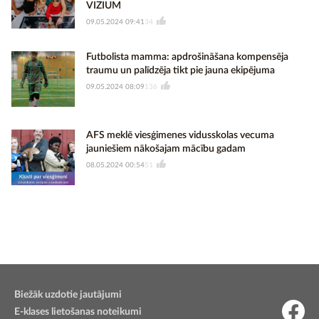
VIZIUM
09.05.2024 09:41
34
Futbolista mamma: apdrošināšana kompensēja
traumu un palīdzēja tikt pie jauna ekipējuma
09.05.2024 08:09
136
AFS meklē viesģimenes vidusskolas vecuma
jauniešiem nākošajam mācību gadam
08.05.2024 00:54
51
Biežāk uzdotie jautājumi
E-klases lietošanas noteikumi