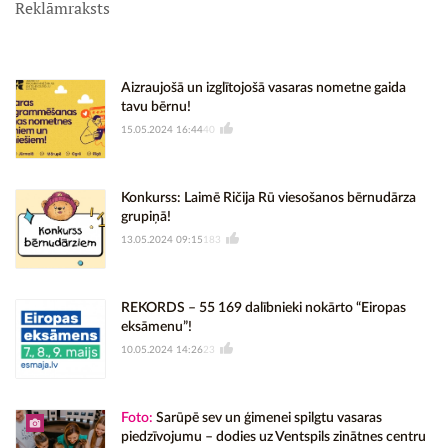
Reklāmraksts
Aizraujošā un izglītojošā vasaras nometne gaida
tavu bērnu!
15.05.2024 16:44
40
Konkurss: Laimē Ričija Rū viesošanos bērnudārza
grupiņā!
13.05.2024 09:15
183
REKORDS – 55 169 dalībnieki nokārto “Eiropas
eksāmenu”!
10.05.2024 14:26
23
Foto:
Sarūpē sev un ģimenei spilgtu vasaras
piedzīvojumu – dodies uz Ventspils zinātnes centru