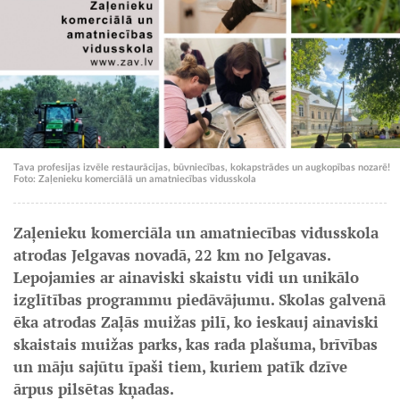
Tava profesijas izvēle restaurācijas, būvniecības, kokapstrādes un augkopības nozarē!
Foto: Zaļenieku komerciālā un amatniecības vidusskola
Zaļenieku komerciāla un amatniecības vidusskola
atrodas Jelgavas novadā, 22 km no Jelgavas.
Lepojamies ar ainaviski skaistu vidi un unikālo
izglītības programmu piedāvājumu. Skolas galvenā
ēka atrodas Zaļās muižas pilī, ko ieskauj ainaviski
skaistais muižas parks, kas rada plašuma, brīvības
un māju sajūtu īpaši tiem, kuriem patīk dzīve
ārpus pilsētas kņadas.