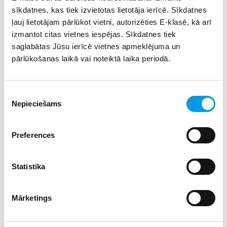
gadam
uzņemšanu profesionālajās izglītības
sīkdatnes, kas tiek izvietotas lietotāja ierīcē. Sīkdatnes
programmās uzsāk no 2024. gada 17. jūnija:
ļauj lietotājam pārlūkot vietni, autorizēties E-klasē, kā arī
izmantot citas vietnes iespējas. Sīkdatnes tiek
Pēc 9. klases:
saglabātas Jūsu ierīcē vietnes apmeklējuma un
pārlūkošanas laikā vai noteiktā laika periodā.
Restaurācijas tehniķis (mācību ilgums 4 gadi);
Mūrnieks (mācību ilgums 1 gads);
Būvizstrādājumu galdnieks (mācību ilgums 4 gadi)
Piekrišanas
programma sagatavošanā –
šajā profesijā
uzņemšana
Nepieciešams
no 2024. gada 1. augusta.
izvēle
Pēc 12. klases:
Preferences
Restaurācijas tehniķis (mācību ilgums 2 gadi);
Būvizstrādājumu galdnieks (mācību ilgums 1,5 gadi);
Augkopības tehniķis (mācību ilgums 1,5 gadi);
Statistika
Pavārs (mācību ilgums 1,5 gadi).
Skola uzņem ne tikai šī gada pamatskolu un vidusskolu
Mārketings
absolventus, bet arī citus interesentus!