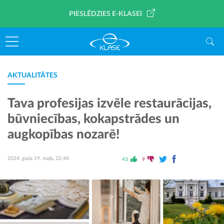
PIESLĒDZIES E-KLASEI
AKTUALITĀTES
Tava profesijas izvēle restaurācijas,
būvniecības, kokapstrādes un
augkopības nozarē!
2024. gada 19. maijs, 22:40
43
9