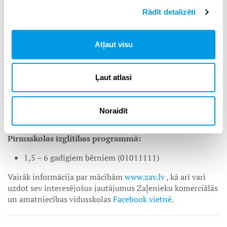
Audzēkņi saņem stipendiju līdz 150 Eur/mēnesī
Rādīt detalizēti
Skolai ir dienesta viesnīca, īres maksa audzēkņiem 8,54
Eur/mēnesī
Atļaut visu
Iesniegums un uzņemšanas informācija
šeit.
Šobrīd turpinās uzņemšana:
Ļaut atlasi
Pamatizglītības programmās:
1. – 9. klase (21011111)
Noraidīt
Speciālās izglītības programma (21015611)
Pirmsskolas izglītības programmā:
1,5 – 6 gadīgiem bērniem (01011111)
Vairāk informācija par mācībām
www.zav.lv
, kā arī vari
uzdot sev interesējošus jautājumus Zaļenieku komerciālās
un amatniecības vidusskolas
Facebook vietnē
.