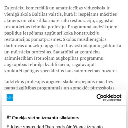
Zaļenieku komerciālā un amatniecības vidusskola ir
vienīgā skola Baltijas valstīs, kurā ir iespējams mācīties
akmens un citu silikātmateriālu restaurāciju, apgūstot
restaurācijas tehniķa profesiju. Programmā audzēkņiem
papildus iespējams apgūt arī koka konstrukciju
restaurācijas pamatprasmes. Skolas mūsdienīgajās
darbnīcās audzēkņi apgūst arī būvizstrādājumu galdnieka
un mūrnieka profesijas. Sadarbībā ar zemnieku
saimniecībām īstenojam augkopības programmu
augkopības tehniķa kvalifikācijā, sagatavojot
konkurētspējīgus speciālistus lauksaimniecības nozarei.
Līdztekus profesijas apguvei skolā iespējams mācīties
pamatizglītības programmās un apmeklēt pirmsskolas
izglītības programmas.
Esam unikāla skola lauku vidē,
kura piedāvā plašu izglītības programmu klāstu no
pirmsskolas izglītības līdz profesionālajai izglītībai.
Jelgavas novada
Zaļenieku komerciālā un
Šī tīmekļa vietne izmanto sīkdatnes
amatniecības vidusskola
jaunajam 2024./2025. mācību
E-klase savas darbības nodrošināšanai izmanto