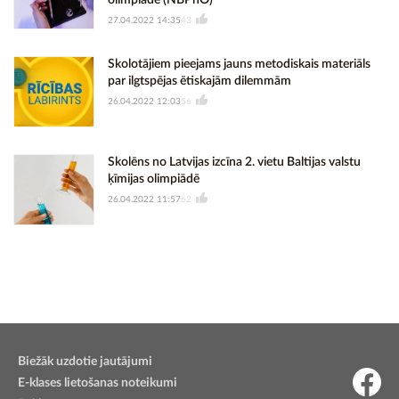
olimpiādē (NBPhO)
27.04.2022 14:35
43
Skolotājiem pieejams jauns metodiskais materiāls
par ilgtspējas ētiskajām dilemmām
26.04.2022 12:03
56
Skolēns no Latvijas izcīna 2. vietu Baltijas valstu
ķīmijas olimpiādē
26.04.2022 11:57
62
Biežāk uzdotie jautājumi
E-klases lietošanas noteikumi