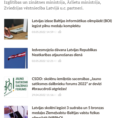
Izglītības un zinātnes ministrija, Ārlietu ministrija,
Zviedrijas vēstniecība Latvijā u.c. partneri.
Latvijas izlase Baltijas informātikas olimpiādē (BOI)
iegūst pilnu medaļu komplektu
03.05.2022 14:59
42
Iedvesmojoša dāvana Latvijas Republikas
Neatkarības atjaunošanas dienā
02.05.2022 12:21
40
CSDD: skolēnu iemīļotās sacensības „Jauno
satiksmes dalībnieku forums 2022” ar devīzi
#braucdroši atgriežas!
29.04.2022 11:16
61
Latvijas skolēni iegūst 3 sudraba un 5 bronzas
medaļas Ziemeļvalstu-Baltijas valstu fizikas