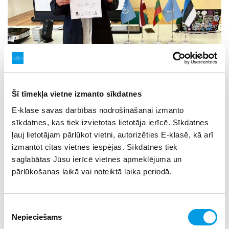
Šī tīmekļa vietne izmanto sīkdatnes
E-klase savas darbības nodrošināšanai izmanto
sīkdatnes, kas tiek izvietotas lietotāja ierīcē. Sīkdatnes
ļauj lietotājam pārlūkot vietni, autorizēties E-klasē, kā arī
izmantot citas vietnes iespējas. Sīkdatnes tiek
saglabātas Jūsu ierīcē vietnes apmeklējuma un
pārlūkošanas laikā vai noteiktā laika periodā.
Latviju ANO modelēšanas spēlē pārstāvēja 11 skolēni no
Ādažu Brīvās Valdorfa skolas, Kuldīgas tehnoloģiju un
Piekrišanas
tūrisma tehnikuma, Valmieras Valsts ģimnāzijas, Brocēnu
Nepieciešams
izvēle