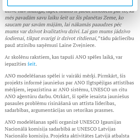
“Īstermiņa pasaulē ir grūti dzīvot ilgtermiņā, bet mūsu
dzīve nav mūžīga, tāpēc mums ir jābūt zinošiem par to, kā
mēs pavadām savu laiku šeit uz šīs planētas Zeme, ko
saucam par savām mājām, lai nākamās paaudzes pēc
mums var dzīvot kvalitatīvu dzīvi. Lai gan mums jādzīvo
šodienai, tikpat svarīgi ir dzīvot rītdienai,”
tādu pārliecību
pauž atzinību saņēmusī Laine Zvejniece.
Ar skolēnu rakstiem, kas tapuši ANO spēles laikā, var
iepazīties
šeit
.
ANO modelēšanas spēlei ir vairāki mērķi. Pirmkārt, šis
projekts informē jauniešus par ANO Ilgtspējīgas attīstības
mērķiem, iepazīstina ar ANO sistēmu, UNESCO un citu
ANO aģentūru darbu. Otrkārt, šī spēle iesaista jauniešus
pasaules problēmu risināšanā un attīsta līderības,
sadarbības, argumentācijas un retorikas prasmes.
ANO modelēšanas spēli organizē UNESCO Igaunijas
Nacionālā komisija sadarbībā ar UNESCO Latvijas
Nacionālo komisiju. Projekta aktivitātes Latvijā atbalsta