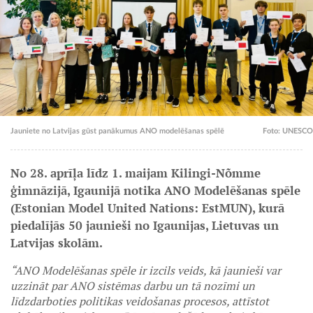
Jauniete no Latvijas gūst panākumus ANO modelēšanas spēlē
Foto: UNESCO
No 28. aprīļa līdz 1. maijam Kilingi-Nõmme
ģimnāzijā, Igaunijā notika ANO Modelēšanas spēle
(Estonian Model United Nations: EstMUN), kurā
piedalījās 50 jaunieši no Igaunijas, Lietuvas un
Latvijas skolām.
“ANO Modelēšanas spēle ir izcils veids, kā jaunieši var
uzzināt par ANO sistēmas darbu un tā nozīmi un
līdzdarboties politikas veidošanas procesos, attīstot