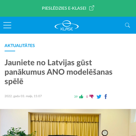
PIESLĒDZIES E-KLASEI
AKTUALITĀTES
Jauniete no Latvijas gūst
panākumus ANO modelēšanas
spēlē
2022. gada 03. maijs, 15:07
39
0