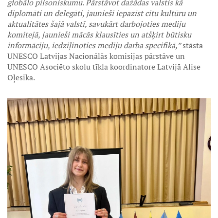
globālo pilsoniskumu. Pārstāvot dažādas valstis kā
diplomāti un delegāti, jaunieši iepazīst citu kultūru un
aktualitātes šajā valstī, savukārt darbojoties mediju
komitejā, jaunieši mācās klausīties un atšķirt būtisku
informāciju, iedziļinoties mediju darba specifikā,”
stāsta
UNESCO Latvijas Nacionālās komisijas pārstāve un
UNESCO Asociēto skolu tīkla koordinatore Latvijā Alise
Oļesika.