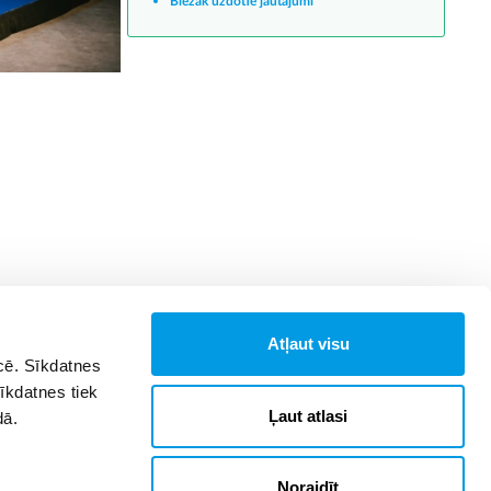
Biežāk uzdotie jautājumi
Atļaut visu
īcē. Sīkdatnes
Sīkdatnes tiek
Ļaut atlasi
dā.
Noraidīt