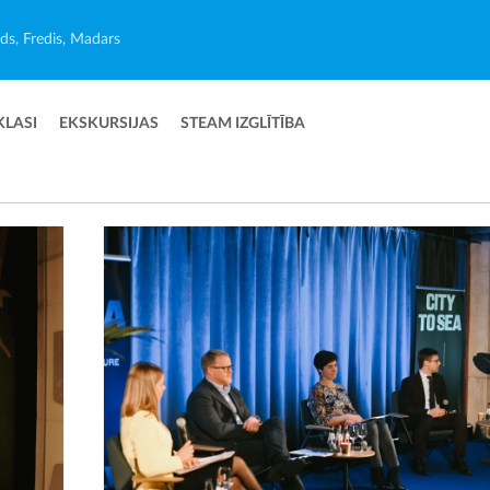
ēds, Fredis, Madars
KLASI
EKSKURSIJAS
STEAM IZGLĪTĪBA