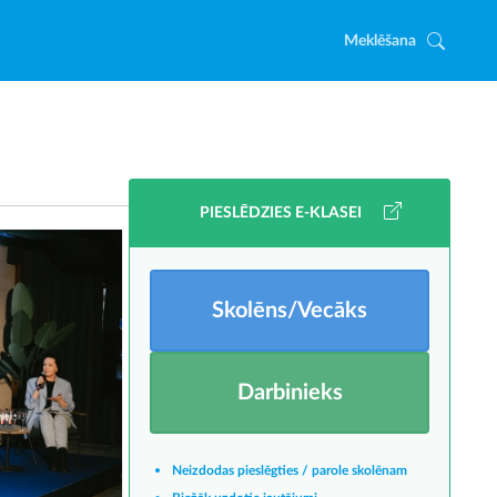
Meklēšana
PIESLĒDZIES E-KLASEI
Skolēns/Vecāks
Darbinieks
Neizdodas pieslēgties / parole skolēnam