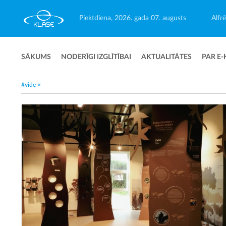
Piektdiena, 2026. gada 07. augusts
Alfr
SĀKUMS
NODERĪGI IZGLĪTĪBAI
AKTUALITĀTES
PAR E-
#vide
×