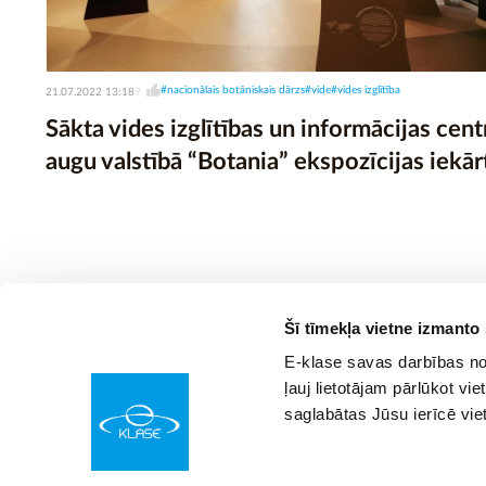
#nacionālais botāniskais dārzs
#vide
#vides izglītība
21.07.2022 13:18
9
Sākta vides izglītības un informācijas cent
augu valstībā “Botania” ekspozīcijas iekā
Šī tīmekļa vietne izmanto
E-klase savas darbības nod
ļauj lietotājam pārlūkot vie
saglabātas Jūsu ierīcē vie