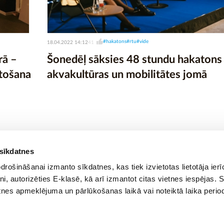
#hakatons
#rtu
#vide
18.04.2022 14:12
41
rā –
Šonedēļ sāksies 48 stundu hakatons
rtošana
akvakultūras un mobilitātes jomā
 sīkdatnes
rošināšanai izmanto sīkdatnes, kas tiek izvietotas lietotāja ier
tni, autorizēties E-klasē, kā arī izmantot citas vietnes iespējas. 
tnes apmeklējuma un pārlūkošanas laikā vai noteiktā laika perio