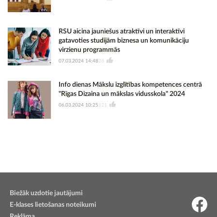
RSU aicina jauniešus atraktīvi un interaktīvi
gatavoties studijām biznesa un komunikāciju
virzienu programmās
07.03.2024 14:48
28
Info dienas Mākslu izglītības kompetences centrā
"Rīgas Dizaina un mākslas vidusskola" 2024
06.03.2024 10:25
121
Biežāk uzdotie jautājumi
E-klases lietošanas noteikumi
Reklāma