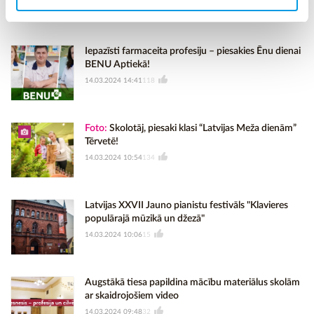
velga.polinska@gmail.com
vai
veronika.basarina@gmail.com
Iepazīsti farmaceita profesiju – piesakies Ēnu dienai
BENU Aptiekā!
14.03.2024 14:41
118
Foto:
Skolotāj, piesaki klasi “Latvijas Meža dienām”
Tērvetē!
14.03.2024 10:54
134
Latvijas XXVII Jauno pianistu festivāls "Klavieres
populārajā mūzikā un džezā"
14.03.2024 10:06
15
Augstākā tiesa papildina mācību materiālus skolām
ar skaidrojošiem video
14.03.2024 09:48
32