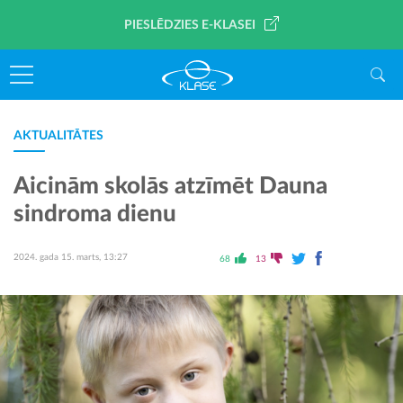
PIESLĒDZIES E-KLASEI
AKTUALITĀTES
Aicinām skolās atzīmēt Dauna
sindroma dienu
2024. gada 15. marts, 13:27
68
13