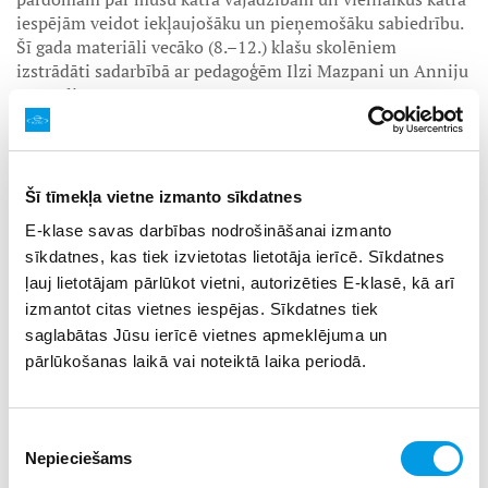
iespējām veidot iekļaujošāku un pieņemošāku sabiedrību.
Šī gada materiāli vecāko (8.–12.) klašu skolēniem
izstrādāti sadarbībā ar pedagoģēm Ilzi Mazpani un Anniju
Sprīvuli.
2024. gada materiāli pieejami
šeit
.
2023. gada materiāli 1.–4. klasēm pieejami
šeit
.
Šī tīmekļa vietne izmanto sīkdatnes
2022. gada materiāli 5.–12. klasēm pieejami
šeit
.
E-klase savas darbības nodrošināšanai izmanto
sīkdatnes, kas tiek izvietotas lietotāja ierīcē. Sīkdatnes
“Ir jābeidz izlikties, ka mēs visi esam vienādi. Ieraudzīt
atšķirīgo nozīmē spert soli tuvāk pasaulei, kurā ikvienam
ļauj lietotājam pārlūkot vietni, autorizēties E-klasē, kā arī
ir vieta. Šis ceļš nav vienkāršs, taču kopā mēs to varam
izmantot citas vietnes iespējas. Sīkdatnes tiek
noiet. Atšķirīgas zeķes ir simbols, ka esam ieraudzījuši to,
saglabātas Jūsu ierīcē vietnes apmeklējuma un
no kā ilgstoši esam vairījušies. Tālab aicinām skolotājus
pārlūkošanas laikā vai noteiktā laika periodā.
pārrunāt ar saviem skolēniem, iespējams, neērtos
dažādības jautājumus un mudināt skolēnus 21. martā
uzvilkt atšķirīgas zeķes,”
rosina Velga Polinska.
Piekrišanas
Nepieciešams
izvēle
Arī šogad Dauna sindroma dienu kinoteātris “Cinamon