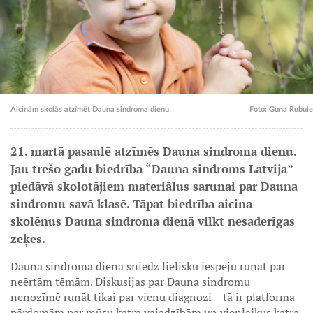
Aicinām skolās atzīmēt Dauna sindroma dienu
Foto: Guna Rubule
21. martā pasaulē atzīmēs Dauna sindroma dienu.
Jau trešo gadu biedrība “Dauna sindroms Latvija”
piedāvā skolotājiem materiālus sarunai par Dauna
sindromu savā klasē. Tāpat biedrība aicina
skolēnus Dauna sindroma dienā vilkt nesaderīgas
zeķes.
Dauna sindroma diena sniedz lielisku iespēju runāt par
neērtām tēmām. Diskusijas par Dauna sindromu
nenozīmē runāt tikai par vienu diagnozi – tā ir platforma
pārdomām par mūsu katra vajadzībām un vienlaikus katra