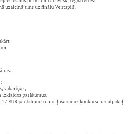
epieciešams pirms tam atsevišķi reģistrēties!
mā uzaicinājums uz finālu Ventspilī.
ukārt
rim
šinās:
;
s, vakariņas;
 izklaides pasākumus.
,17 EUR par kilometru nokļūšanai uz konkursu un atpakaļ.