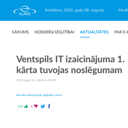
Sestdiena, 2026. gada 08. augusts
Mudīt
SĀKUMS
NODERĪGI IZGLĪTĪBAI
AKTUALITĀTES
PAR E-
Ventspils IT izaicinājuma 1.
kārta tuvojas noslēgumam
2023. gada 31. oktobris, 09:40
#konkurss
#ventspils digitālais centrs
208
8