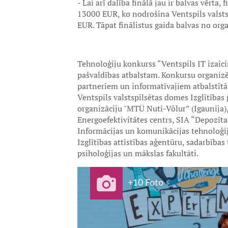
- Lai arī dalība finālā jau ir balvas vērta
13000 EUR, ko nodrošina Ventspils valsts
EUR. Tāpat finālistus gaida balvas no org
Tehnoloģiju konkurss “Ventspils IT izaici
pašvaldības atbalstam. Konkursu organizē
partneriem un informatīvajiem atbalstītā
Ventspils valstspilsētas domes Izglītības pā
organizāciju "MTÜ Nuti-Võlur” (Igaunija),
Energoefektivitātes centrs, SIA “Depozīta
Informācijas un komunikācijas tehnoloģija
Izglītības attīstības aģentūru, sadarbības
psiholoģijas un mākslas fakultāti.
+10 Foto