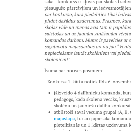
saka – konkurss ir kļuvis par skolas trad
pieaugušo pārstāvjiem un iedvesmotājiem 
par konkursu, kurā piedalīties tikai balva
pildot dažādus uzdevumus. Prasmes, kuras 
skolas vidē un manās acīs tam ir papildus
saistošas un uz jaunām zināšanām vērstas!
komandas darbam. Mums ir paveicies ar sko
sagatavotu mājasdarbus un nu jau “Ventspil
nepieciešams jautāt skolēniem vai piedal
skolēniem!”
Īsumā par norises posmiem:
- Konkursa 1. kārta notiek līdz 6. novembr
jāizveido 4 dalībnieku komanda, kuru
pedagogs, kāda skolēna vecāks, krustve
skolēnu un jauniešu dalību konkursā
atbilstoši savai vecuma grupai (A, B,
mājaslapā
, tur arī jāpiesaka komand
pieteikšanās un 1. kārtas uzdevuma i