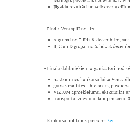
iesniegts paveiktais uzdevums. Nav n
Jāgaida rezultāti un veiksmes gadīju
- Fināls Ventspilī notiks:
A grupai no 7. līdz 8. decembrim, sav
B, C un D grupai no 6. līdz 8. decemb
- Fināla dalībniekiem organizatori nodro
naktsmītnes konkursa laikā Ventspilī
gardas maltītes – brokastis, pusdiena
VIZIUM apmeklējumu, ekskursijas un
transporta izdevumu kompensāciju 0
- Konkursa nolikums pieejams
šeit.