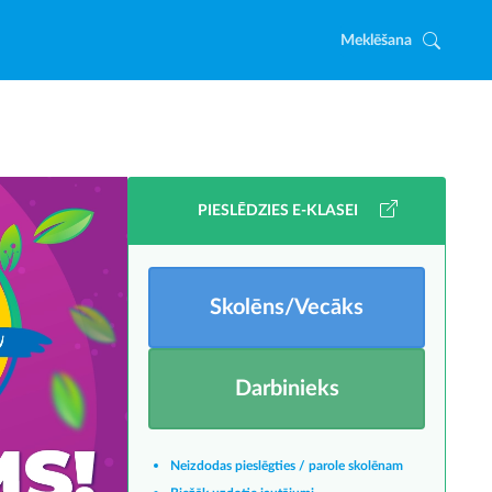
Meklēšana
PIESLĒDZIES E-KLASEI
Skolēns/Vecāks
Darbinieks
Neizdodas pieslēgties / parole skolēnam