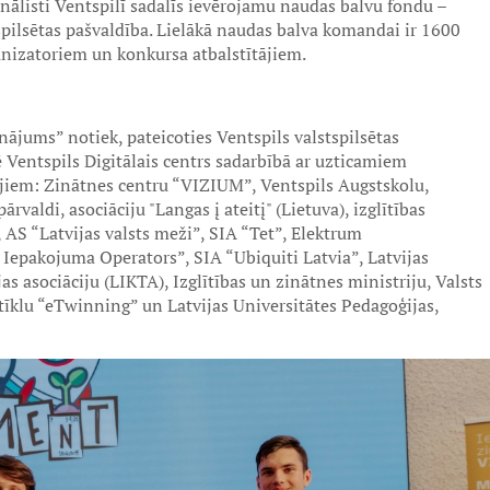
, finālisti Ventspilī sadalīs ievērojamu naudas balvu fondu –
pilsētas pašvaldība. Lielākā naudas balva komandai ir 1600
anizatoriem un konkursa atbalstītājiem.
nājums” notiek, pateicoties Ventspils valstspilsētas
 Ventspils Digitālais centrs sadarbībā ar uzticamiem
jiem: Zinātnes centru “VIZIUM”, Ventspils Augstskolu,
rvaldi, asociāciju "Langas į ateitį" (Lietuva), izglītības
 AS “Latvijas valsts meži”, SIA “Tet”, Elektrum
 Iepakojuma Operators”, SIA “Ubiquiti Latvia”, Latvijas
s asociāciju (LIKTA), Izglītības un zinātnes ministriju, Valsts
 tīklu “eTwinning” un Latvijas Universitātes Pedagoģijas,