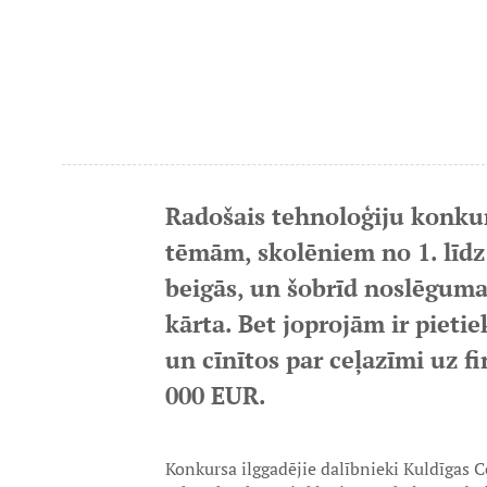
Radošais tehnoloģiju konkur
tēmām, skolēniem no 1. līdz 
beigās, un šobrīd noslēguma
kārta. Bet joprojām ir piet
un cīnītos par ceļazīmi uz f
000 EUR.
Konkursa ilggadējie dalībnieki Kuldīgas C