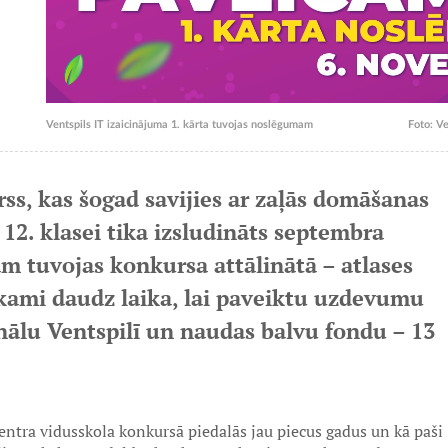
Ventspils IT izaicinājuma 1. kārta tuvojas noslēgumam
Foto: Ve
ss, kas šogad savijies ar zaļās domāšanas
12. klasei tika izsludināts septembra
m tuvojas konkursa attālinātā – atlases
iekami daudz laika, lai paveiktu uzdevumu
inālu Ventspilī un naudas balvu fondu – 13
entra vidusskola konkursā piedalās jau piecus gadus un kā paši