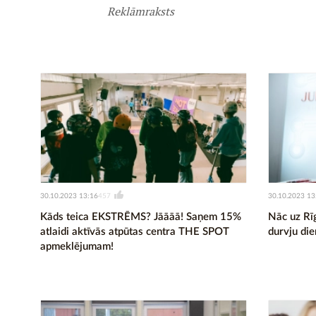
Reklāmraksts
30.10.2023 13:16
30.10.2023 13
457
Kāds teica EKSTRĒMS? Jāāāā! Saņem 15%
Nāc uz Rī
atlaidi aktīvās atpūtas centra THE SPOT
durvju di
apmeklējumam!