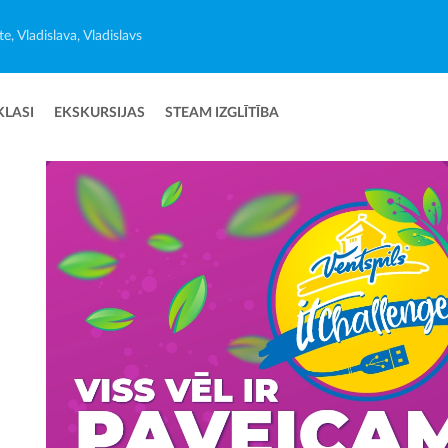
e, Vladislava, Vladislavs
KLASI
EKSKURSIJAS
STEAM IZGLĪTĪBA