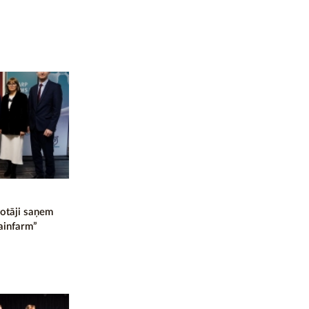
lotāji saņem
ainfarm”