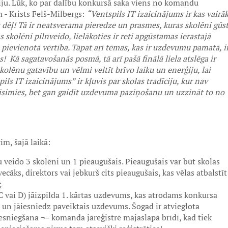
īviju. Lūk, ko par dalību konkursā saka viens no komandu
- Krists Felš-Milbergs:
“Ventspils IT izaicinājums ir kas vairā
s dēļ! Tā ir neatsverama pieredze un prasmes, kuras skolēni gūs
skolēni pilnveido, lielākoties ir reti apgūstamas ierastajā
 pievienotā vērtība. Tāpat arī tēmas, kas ir uzdevumu pamatā, i
 Kā sagatavošanās posmā, tā arī pašā finālā liela atslēga ir
lēnu gatavību un vēlmi veltīt brīvo laiku un enerģiju, lai
s IT izaicinājums” ir kļuvis par skolas tradīciju, kur nav
īsimies, bet gan gaidīt uzdevuma paziņošanu un uzzināt to no
im, šajā laikā:
 veido 3 skolēni un 1 pieaugušais. Pieaugušais var būt skolas
cāks, direktors vai jebkurš cits pieaugušais, kas vēlas atbalstīt
;
 C vai D) jāizpilda 1. kārtas uzdevums, kas atrodams konkursa
a un jāiesniedz paveiktais uzdevums. Šogad ir atvieglota
esniegšana ¬– komanda jāreģistrē mājaslapā brīdī, kad tiek