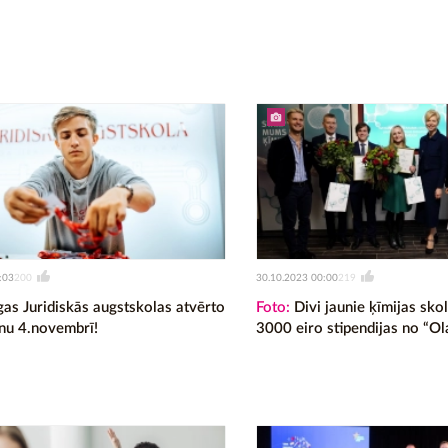
:03
30.10.2023 00:00
200
219
gas Juridiskās augstskolas atvērto
Foto:
Divi jaunie ķīmijas sko
enu 4.novembrī!
3000 eiro stipendijas no “Ol