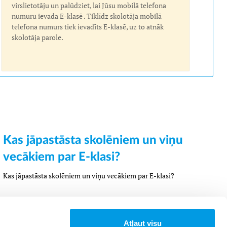
virslietotāju un palūdziet, lai Jūsu mobilā telefona
numuru ievada E-klasē . Tiklīdz skolotāja mobilā
telefona numurs tiek ievadīts E-klasē, uz to atnāk
skolotāja parole.
Kas jāpastāsta skolēniem un viņu
vecākiem par E-klasi?
Kas jāpastāsta skolēniem un viņu vecākiem par E-klasi?
Atļaut visu