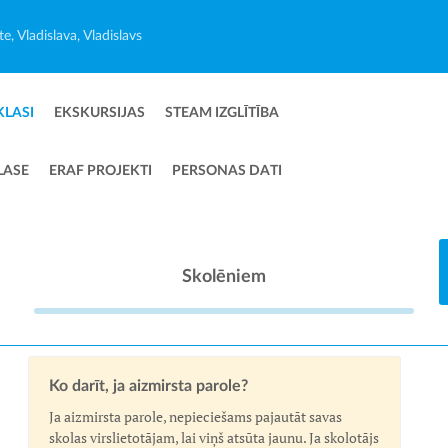
e, Vladislava, Vladislavs
KLASI
EKSKURSIJAS
STEAM IZGLĪTĪBA
LASE
ERAF PROJEKTI
PERSONAS DATI
Skolēniem
Ko darīt, ja aizmirsta parole?
Ja aizmirsta parole, nepieciešams pajautāt savas
skolas virslietotājam, lai viņš atsūta jaunu. Ja skolotājs