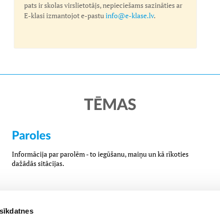
pats ir skolas virslietotājs, nepieciešams sazināties ar
E-klasi izmantojot e-pastu
info@e-klase.lv
.
TĒMAS
Paroles
Informācija par parolēm - to iegūšanu, maiņu un kā rīkoties
dažādās sitācijas.
 sīkdatnes