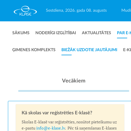
Sestdiena, 2026. gada 08. augusts
Mudīt
SĀKUMS
NODERĪGI IZGLĪTĪBAI
AKTUALITĀTES
PAR E-
ĢIMENES KOMPLEKTS
BIEŽĀK UZDOTIE JAUTĀJUMI
E-K
Vecākiem
Kā skolas var reģistrēties E-klasē?
Skolas E-klasē var reģistrēties, nosūtot pieteikumu uz
e-pastu
info@e-klase.lv
. Pēc tā saņemšanas E-klases