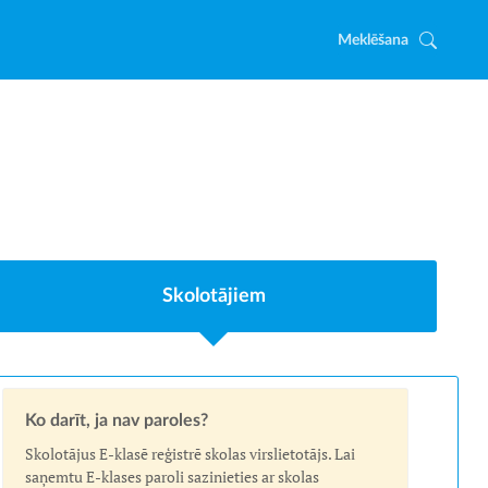
Meklēšana
Skolotājiem
Ko darīt, ja nav paroles?
Skolotājus E-klasē reģistrē skolas virslietotājs. Lai
saņemtu E-klases paroli sazinieties ar skolas