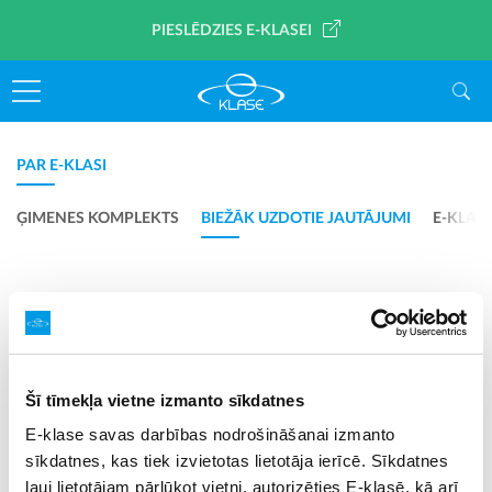
PIESLĒDZIES E-KLASEI
PAR E-KLASI
ĢIMENES KOMPLEKTS
BIEŽĀK UZDOTIE JAUTĀJUMI
E-KLAS
Skolēniem
Vecākiem
Skolotājiem
Šī tīmekļa vietne izmanto sīkdatnes
TĒMAS
E-klase savas darbības nodrošināšanai izmanto
sīkdatnes, kas tiek izvietotas lietotāja ierīcē. Sīkdatnes
ļauj lietotājam pārlūkot vietni, autorizēties E-klasē, kā arī