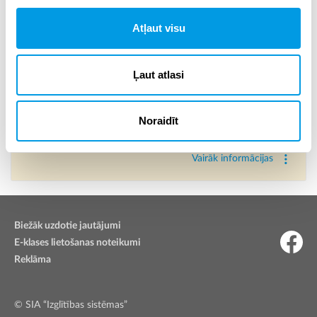
Atļaut visu
Ko darīt, ja aizmirsta parole?
Ja ir aizmirsta parole, nepieciešams nosūtīt SMS ar tekstu:
EK
xxxxxx-xxxxx
uz numuru
1800
(xxxxxx-xxxxx vietā jāraksta
Ļaut atlasi
skolēna personas kods).
Svarīgi! Mobilā telefona numuram, no kura tiek sūtīta SMS, jābūt
reģistrētam E-klasē.
Noraidīt
Vairāk informācijas
Biežāk uzdotie jautājumi
E-klases lietošanas noteikumi
Reklāma
© SIA “Izglītības sistēmas”